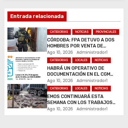
ó
n
Entrada relacionada
d
CATEGORIAS
NOTICIAS
PROVINCIALES
e
CÓRDOBA: FPA DETUVO A DOS
HOMBRES POR VENTA DE
e
DROGAS EN TRES BARRIOS DE
Ago 10, 2026
Administrador1
LA CAPITAL
CATEGORIAS
LOCALES
NOTICIAS
n
HABRÁ UN OPERATIVO DE
DOCUMENTACIÓN EN EL CGM
t
ALBERDI
Ago 10, 2026
Administrador1
r
CATEGORIAS
LOCALES
NOTICIAS
EMOS CONTINUARÁ ESTA
a
SEMANA CON LOS TRABAJOS
SOBRE CALLE ALVEAR
Ago 10, 2026
Administrador1
d
a