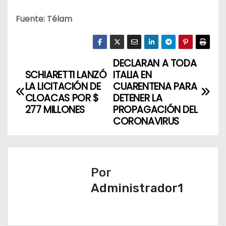
Fuente: Télam
DECLARAN A TODA
N
SCHIARETTI LANZÓ
ITALIA EN
a
LA LICITACIÓN DE
CUARENTENA PARA
CLOACAS POR $
DETENER LA
v
277 MILLONES
PROPAGACIÓN DEL
CORONAVIRUS
e
g
a
Por
Administrador1
c
i