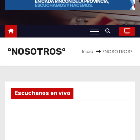
o
°NOSOTROS°
Inicio
°NOSOTROS°
Escuchanos en vivo