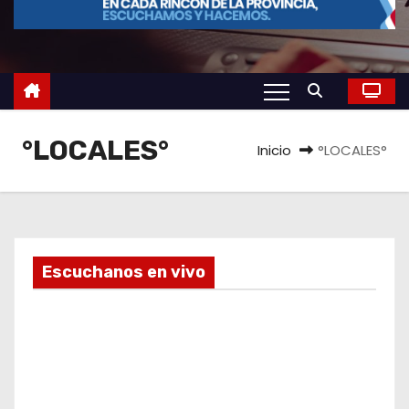
o
°LOCALES°
Inicio
°LOCALES°
Escuchanos en vivo