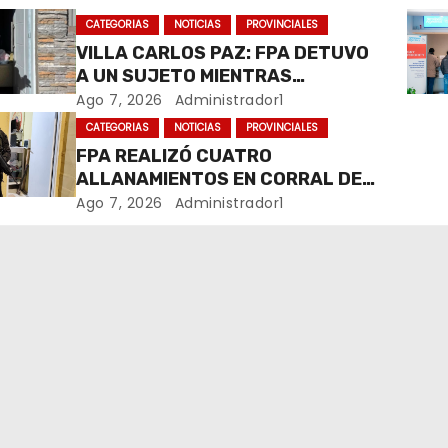
CATEGORIAS
NOTICIAS
PROVINCIALES
VILLA CARLOS PAZ: FPA DETUVO
A UN SUJETO MIENTRAS
COMERCIALIZABA COCAÍNA Y
Ago 7, 2026
Administrador1
MARIHUANA EN UNA PLAZA
CATEGORIAS
NOTICIAS
PROVINCIALES
FPA REALIZÓ CUATRO
ALLANAMIENTOS EN CORRAL DE
BUSTOS-IFFLINGER
Ago 7, 2026
Administrador1