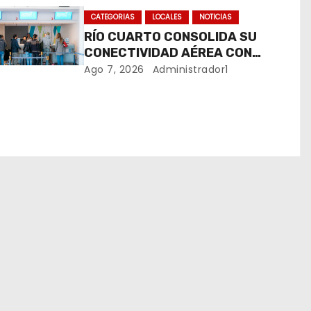
CATEGORIAS
LOCALES
NOTICIAS
RÍO CUARTO CONSOLIDA SU
CONECTIVIDAD AÉREA CON
CUATRO VUELOS SEMANALES A
Ago 7, 2026
Administrador1
BUENOS AIRES