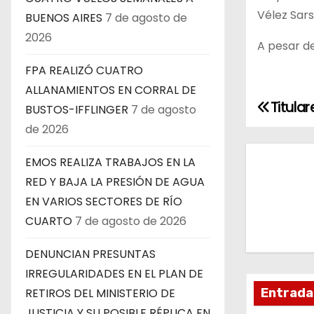
Vélez Sarsf
BUENOS AIRES
7 de agosto de
2026
A pesar de
FPA REALIZÓ CUATRO
ALLANAMIENTOS EN CORRAL DE
Titular
N
BUSTOS-IFFLINGER
7 de agosto
de 2026
a
EMOS REALIZA TRABAJOS EN LA
v
RED Y BAJA LA PRESIÓN DE AGUA
e
EN VARIOS SECTORES DE RÍO
CUARTO
7 de agosto de 2026
g
DENUNCIAN PRESUNTAS
a
IRREGULARIDADES EN EL PLAN DE
c
Entrada
RETIROS DEL MINISTERIO DE
JUSTICIA Y SU POSIBLE RÉPLICA EN