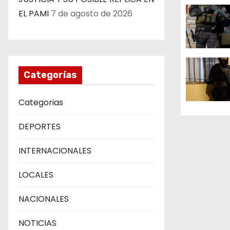
i
EL PAMI
7 de agosto de 2026
ó
n
d
Categorías
e
Categorias
e
DEPORTES
n
INTERNACIONALES
t
r
LOCALES
a
NACIONALES
d
NOTICIAS