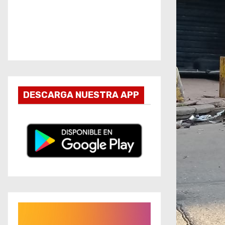
DESCARGA NUESTRA APP
R
e