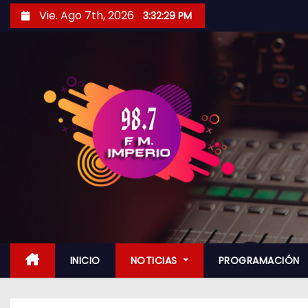
S
Vie. Ago 7th, 2026
3:32:30 PM
a
l
t
a
r
a
l
c
o
n
t
e
n
INICIO
NOTICIAS
PROGRAMACIÓN
i
d