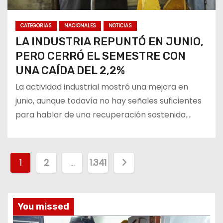
CATEGORIAS
NACIONALES
NOTICIAS
LA INDUSTRIA REPUNTÓ EN JUNIO,
PERO CERRÓ EL SEMESTRE CON
UNA CAÍDA DEL 2,2%
La actividad industrial mostró una mejora en
junio, aunque todavía no hay señales suficientes
para hablar de una recuperación sostenida.…
P
1
2
…
1.341
a
g
You missed