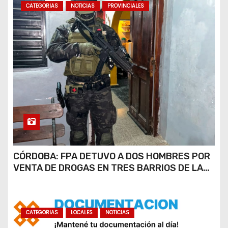
i
CATEGORIAS
NOTICIAS
PROVINCIALES
n
a
c
i
ó
n
d
CÓRDOBA: FPA DETUVO A DOS HOMBRES POR
VENTA DE DROGAS EN TRES BARRIOS DE LA
e
CAPITAL
e
n
CATEGORIAS
LOCALES
NOTICIAS