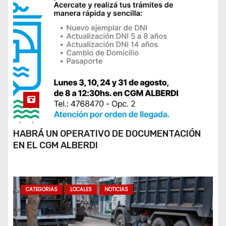
t
r
a
d
a
s
HABRÁ UN OPERATIVO DE DOCUMENTACIÓN
EN EL CGM ALBERDI
CATEGORIAS
LOCALES
NOTICIAS