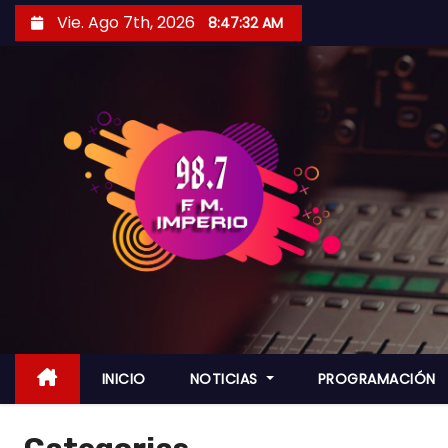
S
Vie. Ago 7th, 2026
8:47:34 AM
a
l
t
a
r
a
l
c
o
n
t
e
n
INICIO
NOTICIAS
PROGRAMACIÓN
i
d