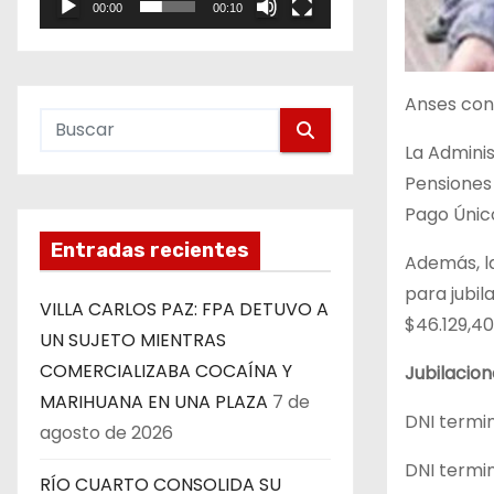
00:00
00:10
e
o
Anses con
La Adminis
Pensiones 
Pago Únic
Entradas recientes
Además, la
para jubil
VILLA CARLOS PAZ: FPA DETUVO A
$46.129,40
UN SUJETO MIENTRAS
COMERCIALIZABA COCAÍNA Y
Jubilacion
MARIHUANA EN UNA PLAZA
7 de
DNI termin
agosto de 2026
DNI termin
RÍO CUARTO CONSOLIDA SU