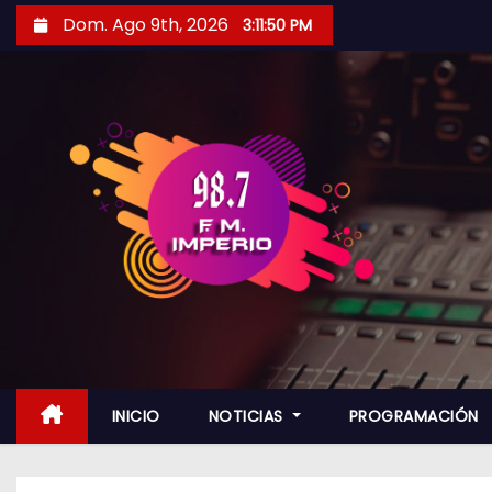
S
Dom. Ago 9th, 2026
3:11:51 PM
a
l
t
a
r
a
l
c
o
n
t
e
n
INICIO
NOTICIAS
PROGRAMACIÓN
i
d