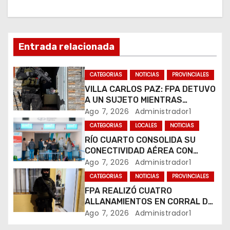
n
d
e
Entrada relacionada
e
CATEGORIAS
NOTICIAS
PROVINCIALES
n
VILLA CARLOS PAZ: FPA DETUVO
A UN SUJETO MIENTRAS
t
COMERCIALIZABA COCAÍNA Y
Ago 7, 2026
Administrador1
MARIHUANA EN UNA PLAZA
CATEGORIAS
LOCALES
NOTICIAS
r
RÍO CUARTO CONSOLIDA SU
a
CONECTIVIDAD AÉREA CON
CUATRO VUELOS SEMANALES A
Ago 7, 2026
Administrador1
d
BUENOS AIRES
CATEGORIAS
NOTICIAS
PROVINCIALES
FPA REALIZÓ CUATRO
a
ALLANAMIENTOS EN CORRAL DE
BUSTOS-IFFLINGER
Ago 7, 2026
Administrador1
s