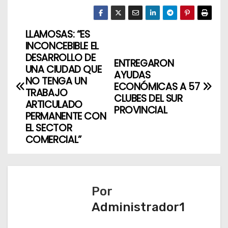
LLAMOSAS: “ES
N
INCONCEBIBLE EL
a
DESARROLLO DE
ENTREGARON
UNA CIUDAD QUE
AYUDAS
v
NO TENGA UN
ECONÓMICAS A 57
TRABAJO
CLUBES DEL SUR
e
ARTICULADO
PROVINCIAL
PERMANENTE CON
g
EL SECTOR
COMERCIAL”
a
c
i
Por
ó
Administrador1