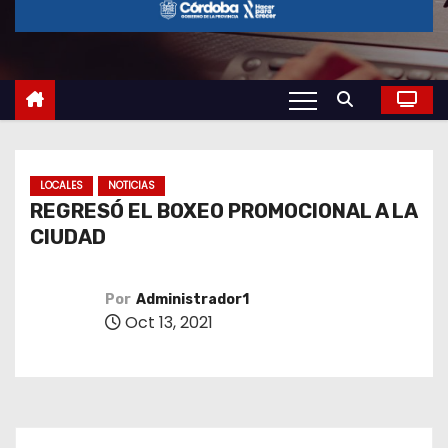
o
LOCALES
NOTICIAS
REGRESÓ EL BOXEO PROMOCIONAL A LA
CIUDAD
Por
Administrador1
Oct 13, 2021