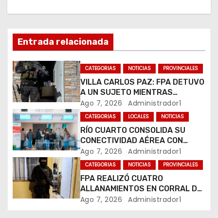
a
c
Entrada relacionada
i
ó
CATEGORIAS
NOTICIAS
PROVINCIALES
VILLA CARLOS PAZ: FPA DETUVO
n
A UN SUJETO MIENTRAS
COMERCIALIZABA COCAÍNA Y
Ago 7, 2026
Administrador1
d
MARIHUANA EN UNA PLAZA
CATEGORIAS
LOCALES
NOTICIAS
e
RÍO CUARTO CONSOLIDA SU
CONECTIVIDAD AÉREA CON
e
CUATRO VUELOS SEMANALES A
Ago 7, 2026
Administrador1
BUENOS AIRES
CATEGORIAS
NOTICIAS
PROVINCIALES
n
FPA REALIZÓ CUATRO
t
ALLANAMIENTOS EN CORRAL DE
BUSTOS-IFFLINGER
Ago 7, 2026
Administrador1
r