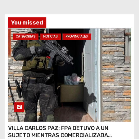
a
d
You missed
a
CATEGORIAS
NOTICIAS
PROVINCIALES
s
VILLA CARLOS PAZ: FPA DETUVO A UN
SUJETO MIENTRAS COMERCIALIZABA