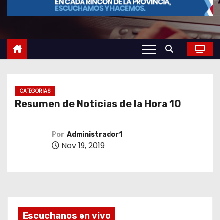
o
CATEGORIAS
Resumen de Noticias de la Hora 10
Por
Administrador1
Nov 19, 2019
Escuchanos en vivo