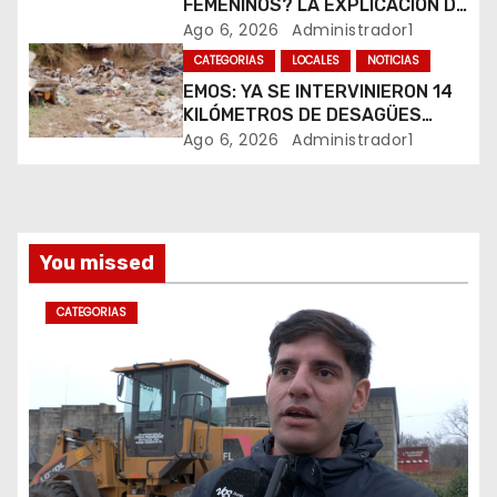
t
FEMENINOS? LA EXPLICACIÓN DE
SU CREADOR QUE VOLVIÓ A
Ago 6, 2026
Administrador1
r
VIRALIZARSE
CATEGORIAS
LOCALES
NOTICIAS
EMOS: YA SE INTERVINIERON 14
a
KILÓMETROS DE DESAGÜES
PLUVIALES
Ago 6, 2026
Administrador1
d
a
s
You missed
CATEGORIAS