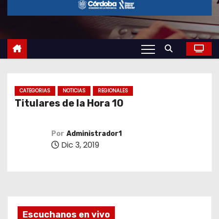
o
CATEGORIAS
NOTICIAS
REGIONALES
Titulares de la Hora 10
Por
Administrador1
Dic 3, 2019
Escuchanos en vivo