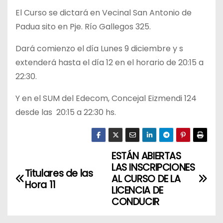
El Curso se dictará en Vecinal San Antonio de
Padua sito en Pje. Río Gallegos 325.
Dará comienzo el día Lunes 9 diciembre y s
extenderá hasta el día 12 en el horario de 20:15 a
22:30.
Y en el SUM del Edecom, Concejal Eizmendi 124
desde las 20:15 a 22:30 hs.
ESTÁN ABIERTAS
N
LAS INSCRIPCIONES
Titulares de las
a
AL CURSO DE LA
Hora 11
LICENCIA DE
v
CONDUCIR