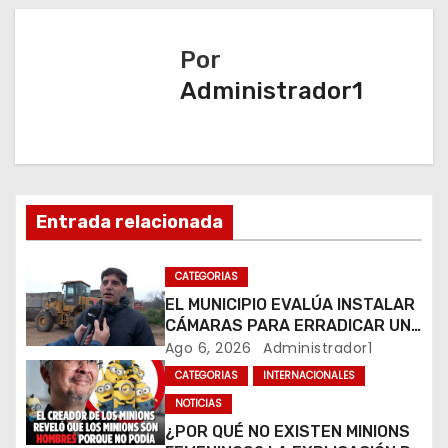
e
g
Por
a
Administrador1
c
i
ó
Entrada relacionada
n
CATEGORIAS
d
EL MUNICIPIO EVALÚA INSTALAR
CÁMARAS PARA ERRADICAR UN
e
MICROBASURAL AL FINAL DE
Ago 6, 2026
Administrador1
CALLE CARDARELLI
e
CATEGORIAS
INTERNACIONALES
NOTICIAS
n
¿POR QUÉ NO EXISTEN MINIONS