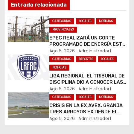
n
Entrada relacionada
d
CATEGORIAS
LOCALES
NOTICIAS
e
PROVINCIALES
EPEC REALIZARÁ UN CORTE
e
PROGRAMADO DE ENERGÍA ESTE
JUEVES EN RÍO CUARTO
Ago 5, 2026
Administrador1
n
CATEGORIAS
DEPORTES
LOCALES
t
NOTICIAS
LIGA REGIONAL: EL TRIBUNAL DE
r
DISCIPLINA DIO A CONOCER LAS
SANCIONES DEL BOLETÍN
Ago 5, 2026
Administrador1
a
OFICIAL N.º 24
CATEGORIAS
LOCALES
NOTICIAS
d
CRISIS EN LA EX AVEX. GRANJA
TRES ARROYOS EXTIENDE EL
a
CIERRE DE LA PLANTA DE AVEX
Ago 5, 2026
Administrador1
EN RÍO CUARTO Y CRECE LA
s
INCERTIDUMBRE DE LOS