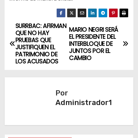
SURRBAC: AFIRMAN
N
MARIO NEGRI SERÁ
QUE NO HAY
EL PRESIDENTE DEL
a
PRUEBAS QUE
INTERBLOQUE DE
JUSTIFIQUEN EL
JUNTOS POR EL
v
PATRIMONIO DE
CAMBIO
LOS ACUSADOS
e
g
a
Por
Administrador1
c
i
ó