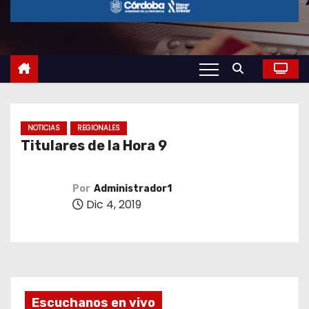
o
NOTICIAS
REGIONALES
Titulares de la Hora 9
Por
Administrador1
Dic 4, 2019
Escuchanos en vivo