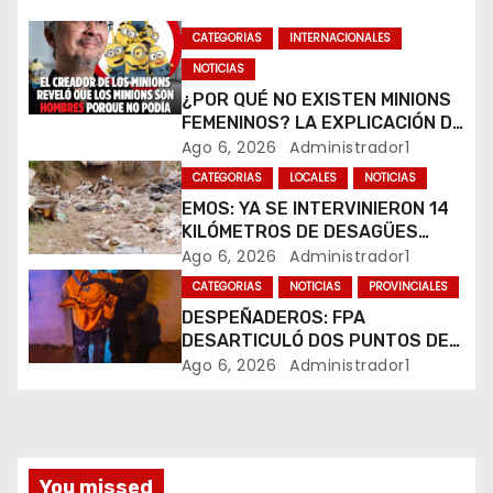
d
CATEGORIAS
INTERNACIONALES
e
NOTICIAS
¿POR QUÉ NO EXISTEN MINIONS
e
FEMENINOS? LA EXPLICACIÓN DE
SU CREADOR QUE VOLVIÓ A
Ago 6, 2026
Administrador1
n
VIRALIZARSE
CATEGORIAS
LOCALES
NOTICIAS
t
EMOS: YA SE INTERVINIERON 14
KILÓMETROS DE DESAGÜES
r
PLUVIALES
Ago 6, 2026
Administrador1
CATEGORIAS
NOTICIAS
PROVINCIALES
a
DESPEÑADEROS: FPA
DESARTICULÓ DOS PUNTOS DE
d
VENTA DE DROGAS. TRES
Ago 6, 2026
Administrador1
DETENIDOS
a
s
You missed