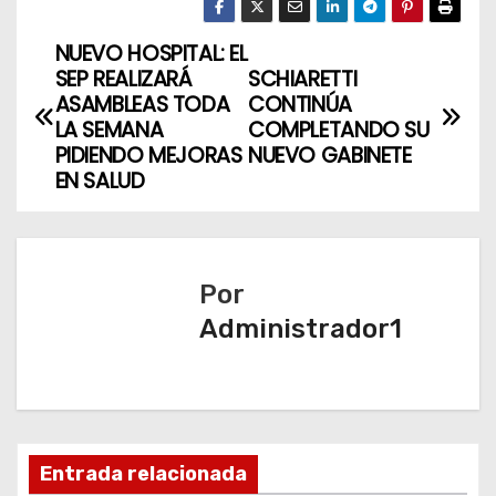
NUEVO HOSPITAL: EL
N
SEP REALIZARÁ
SCHIARETTI
a
ASAMBLEAS TODA
CONTINÚA
LA SEMANA
COMPLETANDO SU
v
PIDIENDO MEJORAS
NUEVO GABINETE
EN SALUD
e
g
a
Por
Administrador1
c
i
ó
n
Entrada relacionada