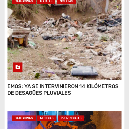
CATEGORIAS
LOCALES
NOTICIAS
EMOS: YA SE INTERVINIERON 14 KILÓMETROS
DE DESAGÜES PLUVIALES
CATEGORIAS
NOTICIAS
PROVINCIALES