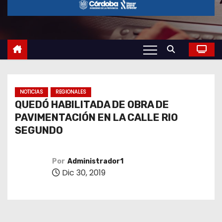
o
NOTICIAS
REGIONALES
QUEDÓ HABILITADA DE OBRA DE
PAVIMENTACIÓN EN LA CALLE RIO
SEGUNDO
Por
Administrador1
Dic 30, 2019