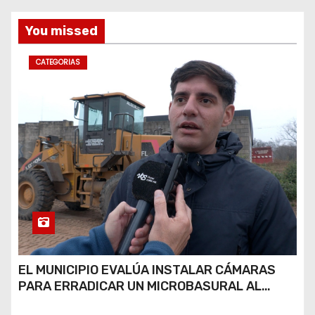
a
You missed
s
CATEGORIAS
EL MUNICIPIO EVALÚA INSTALAR CÁMARAS
PARA ERRADICAR UN MICROBASURAL AL
FINAL DE CALLE CARDARELLI