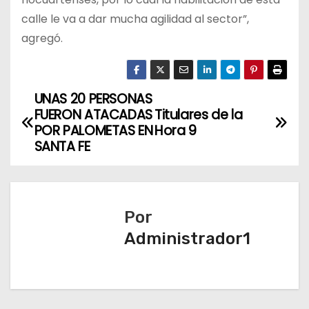
calle le va a dar mucha agilidad al sector”,
agregó.
UNAS 20 PERSONAS
N
FUERON ATACADAS
Titulares de la
a
POR PALOMETAS EN
Hora 9
SANTA FE
v
e
Por
g
Administrador1
a
c
i