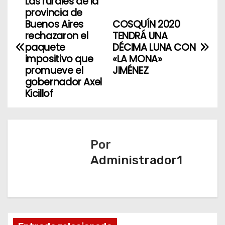
Las rurales de la
N
provincia de
a
Buenos Aires
COSQUÍN 2020
rechazaron el
TENDRÁ UNA
v
paquete
DÉCIMA LUNA CON
impositivo que
«LA MONA»
e
promueve el
JIMÉNEZ
gobernador Axel
g
Kicillof
a
c
Por
i
Administrador1
ó
n
d