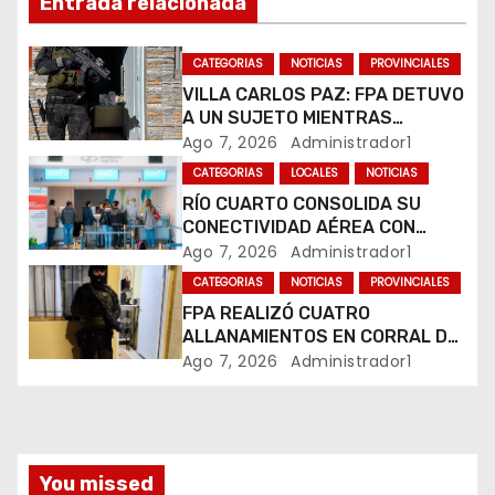
Entrada relacionada
e
e
CATEGORIAS
NOTICIAS
PROVINCIALES
VILLA CARLOS PAZ: FPA DETUVO
n
A UN SUJETO MIENTRAS
COMERCIALIZABA COCAÍNA Y
Ago 7, 2026
Administrador1
t
MARIHUANA EN UNA PLAZA
CATEGORIAS
LOCALES
NOTICIAS
r
RÍO CUARTO CONSOLIDA SU
CONECTIVIDAD AÉREA CON
a
CUATRO VUELOS SEMANALES A
Ago 7, 2026
Administrador1
BUENOS AIRES
CATEGORIAS
NOTICIAS
PROVINCIALES
d
FPA REALIZÓ CUATRO
ALLANAMIENTOS EN CORRAL DE
a
BUSTOS-IFFLINGER
Ago 7, 2026
Administrador1
s
You missed