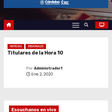
o
NOTICIAS
REGIONALES
Titulares de la Hora 10
Por
Administrador1
Ene 2, 2020
Escuchanos en vivo