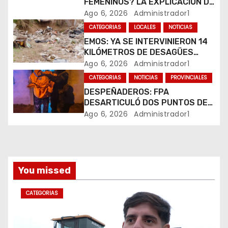
d
FEMENINOS? LA EXPLICACIÓN DE
SU CREADOR QUE VOLVIÓ A
Ago 6, 2026
Administrador1
e
VIRALIZARSE
CATEGORIAS
LOCALES
NOTICIAS
EMOS: YA SE INTERVINIERON 14
e
KILÓMETROS DE DESAGÜES
PLUVIALES
Ago 6, 2026
Administrador1
n
CATEGORIAS
NOTICIAS
PROVINCIALES
t
DESPEÑADEROS: FPA
DESARTICULÓ DOS PUNTOS DE
r
VENTA DE DROGAS. TRES
Ago 6, 2026
Administrador1
DETENIDOS
a
d
You missed
a
s
CATEGORIAS