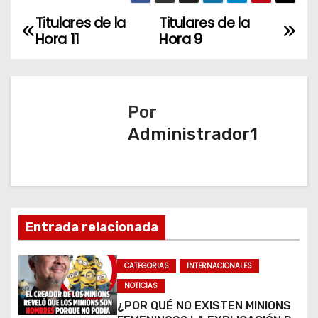
Titulares de la
Titulares de la
N
Hora 11
Hora 9
a
v
Por
e
Administrador1
g
a
c
Entrada relacionada
i
ó
CATEGORIAS
INTERNACIONALES
NOTICIAS
n
¿POR QUÉ NO EXISTEN MINIONS