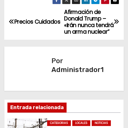
Afirmación de
N
Donald Trump –
Precios Cuidados
a
«Irán nunca tendrá
un arma nuclear”
v
e
Por
g
Administrador1
a
c
i
Entrada relacionada
ó
n
CATEGORIAS
LOCALES
NOTICIAS