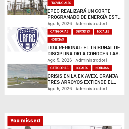
PROVINCIALES
d
EPEC REALIZARÁ UN CORTE
e
PROGRAMADO DE ENERGÍA ESTE
JUEVES EN RÍO CUARTO
Ago 5, 2026
Administrador1
e
CATEGORIAS
DEPORTES
LOCALES
n
NOTICIAS
LIGA REGIONAL: EL TRIBUNAL DE
t
DISCIPLINA DIO A CONOCER LAS
SANCIONES DEL BOLETÍN
Ago 5, 2026
Administrador1
r
OFICIAL N.º 24
CATEGORIAS
LOCALES
NOTICIAS
CRISIS EN LA EX AVEX. GRANJA
a
TRES ARROYOS EXTIENDE EL
CIERRE DE LA PLANTA DE AVEX
d
Ago 5, 2026
Administrador1
EN RÍO CUARTO Y CRECE LA
INCERTIDUMBRE DE LOS
a
TRABAJADORES
s
You missed