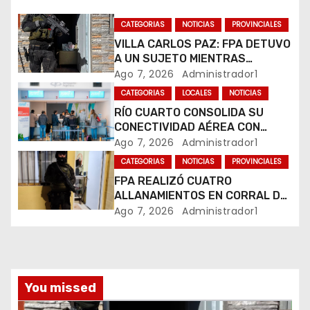
n
CATEGORIAS
NOTICIAS
PROVINCIALES
d
VILLA CARLOS PAZ: FPA DETUVO
A UN SUJETO MIENTRAS
e
COMERCIALIZABA COCAÍNA Y
Ago 7, 2026
Administrador1
MARIHUANA EN UNA PLAZA
e
CATEGORIAS
LOCALES
NOTICIAS
RÍO CUARTO CONSOLIDA SU
n
CONECTIVIDAD AÉREA CON
CUATRO VUELOS SEMANALES A
Ago 7, 2026
Administrador1
t
BUENOS AIRES
CATEGORIAS
NOTICIAS
PROVINCIALES
r
FPA REALIZÓ CUATRO
ALLANAMIENTOS EN CORRAL DE
a
BUSTOS-IFFLINGER
Ago 7, 2026
Administrador1
d
a
You missed
s