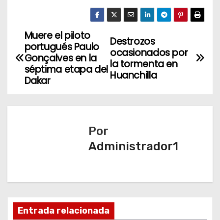
Muere el piloto
N
Destrozos
portugués Paulo
ocasionados por
a
Gonçalves en la
la tormenta en
séptima etapa del
Huanchilla
v
Dakar
e
g
Por
a
Administrador1
c
i
ó
Entrada relacionada