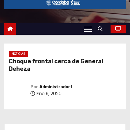
o
NOTICIAS
Choque frontal cerca de General
Deheza
Por
Administrador1
Ene 9, 2020