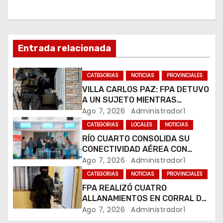
c
i
ó
Entrada relacionada
n
CATEGORIAS
NOTICIAS
PROVINCIALES
d
VILLA CARLOS PAZ: FPA DETUVO
A UN SUJETO MIENTRAS
e
COMERCIALIZABA COCAÍNA Y
Ago 7, 2026
Administrador1
MARIHUANA EN UNA PLAZA
e
CATEGORIAS
LOCALES
NOTICIAS
RÍO CUARTO CONSOLIDA SU
n
CONECTIVIDAD AÉREA CON
CUATRO VUELOS SEMANALES A
Ago 7, 2026
Administrador1
t
BUENOS AIRES
CATEGORIAS
NOTICIAS
PROVINCIALES
r
FPA REALIZÓ CUATRO
ALLANAMIENTOS EN CORRAL DE
a
BUSTOS-IFFLINGER
Ago 7, 2026
Administrador1