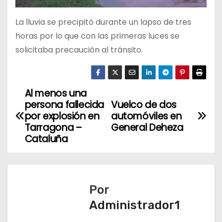
La lluvia se precipitó durante un lapso de tres
horas por lo que con las primeras luces se
solicitaba precaución al tránsito.
Al menos una
N
persona fallecida
Vuelco de dos
a
por explosión en
automóviles en
Tarragona –
General Deheza
v
Cataluña
e
g
Por
a
Administrador1