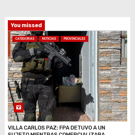
d
a
You missed
s
CATEGORIAS
NOTICIAS
PROVINCIALES
VILLA CARLOS PAZ: FPA DETUVO A UN
SUJETO MIENTRAS COMERCIALIZABA