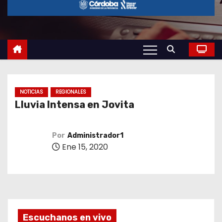
o
NOTICIAS
REGIONALES
Lluvia Intensa en Jovita
Por
Administrador1
Ene 15, 2020
Escuchanos en vivo