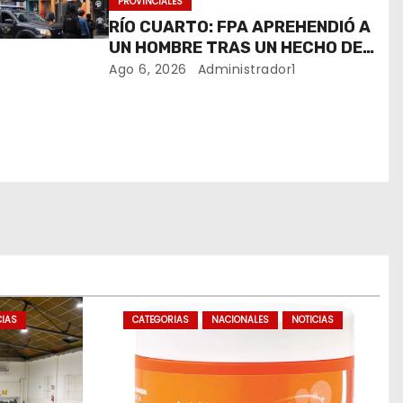
PROVINCIALES
RÍO CUARTO: FPA APREHENDIÓ A
UN HOMBRE TRAS UN HECHO DE
HURTO EN UNA VETERINARIA
Ago 6, 2026
Administrador1
CIAS
CATEGORIAS
NACIONALES
NOTICIAS