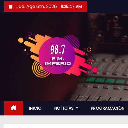
S
Jue. Ago 6th, 2026
11:25:49 AM
a
l
t
a
r
a
l
c
o
n
t
e
n
INICIO
NOTICIAS
PROGRAMACIÓN
i
d