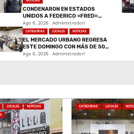
NOTICIAS
CONDENARON EN ESTADOS
UNIDOS A FEDERICO «FRED»
MACHADO POR LAVADO DE
Ago 6, 2026
Administrador1
DINERO Y FRAUDE
CATEGORIAS
LOCALES
NOTICIAS
EL MERCADO URBANO REGRESA
ESTE DOMINGO CON MÁS DE 50
EMPRENDEDORES LOCALES
Ago 6, 2026
Administrador1
LOCALES
NOTICIAS
CATEGORIAS
LOCALES
NOTI
S