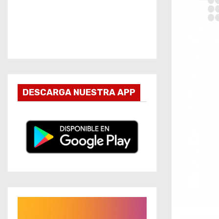
DESCARGA NUESTRA APP
R
e