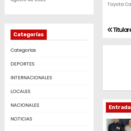
Toyota Cor
Titular
N
Categorías
a
Categorias
v
DEPORTES
e
INTERNACIONALES
g
LOCALES
a
c
NACIONALES
Entrada
i
NOTICIAS
ó