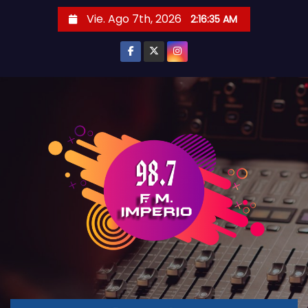
S
Vie. Ago 7th, 2026
2:16:35 AM
a
l
t
a
r
a
l
c
o
n
t
e
n
i
d