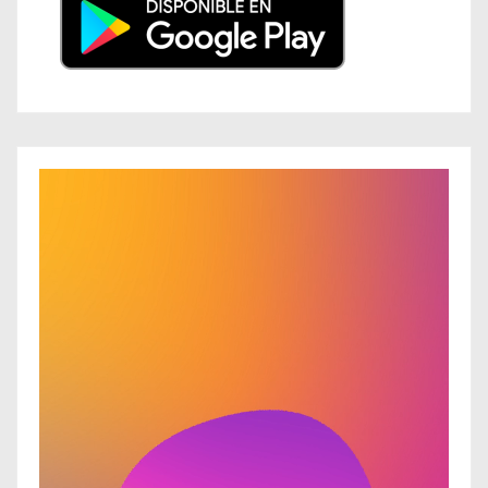
R
e
p
r
o
d
u
c
t
o
r