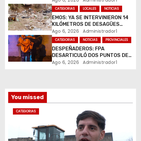
Ago 6, 2026
Administrador1
e
VIRALIZARSE
CATEGORIAS
LOCALES
NOTICIAS
EMOS: YA SE INTERVINIERON 14
n
KILÓMETROS DE DESAGÜES
PLUVIALES
Ago 6, 2026
Administrador1
t
CATEGORIAS
NOTICIAS
PROVINCIALES
r
DESPEÑADEROS: FPA
DESARTICULÓ DOS PUNTOS DE
a
VENTA DE DROGAS. TRES
Ago 6, 2026
Administrador1
DETENIDOS
d
a
You missed
s
CATEGORIAS