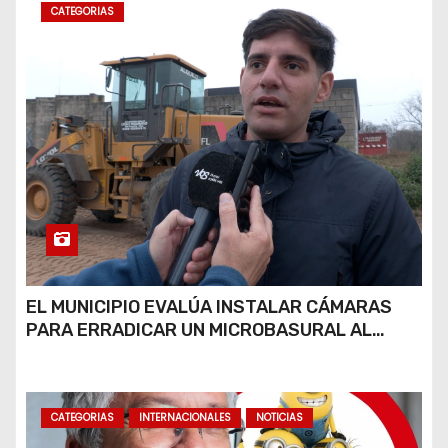
s
CATEGORIAS
EL MUNICIPIO EVALÚA INSTALAR CÁMARAS
PARA ERRADICAR UN MICROBASURAL AL
FINAL DE CALLE CARDARELLI
CATEGORIAS
INTERNACIONALES
NOTICIAS