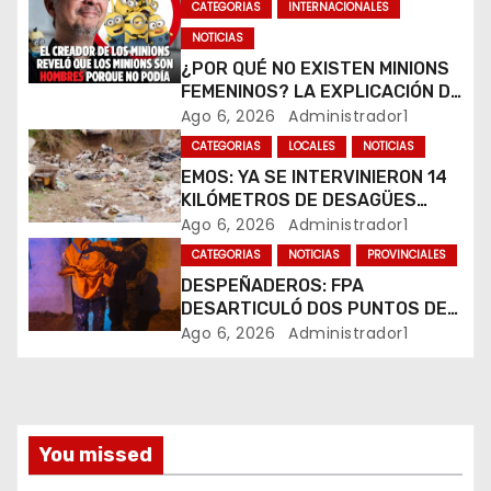
ó
CATEGORIAS
INTERNACIONALES
NOTICIAS
n
¿POR QUÉ NO EXISTEN MINIONS
d
FEMENINOS? LA EXPLICACIÓN DE
SU CREADOR QUE VOLVIÓ A
Ago 6, 2026
Administrador1
e
VIRALIZARSE
CATEGORIAS
LOCALES
NOTICIAS
EMOS: YA SE INTERVINIERON 14
e
KILÓMETROS DE DESAGÜES
PLUVIALES
Ago 6, 2026
Administrador1
n
CATEGORIAS
NOTICIAS
PROVINCIALES
t
DESPEÑADEROS: FPA
DESARTICULÓ DOS PUNTOS DE
r
VENTA DE DROGAS. TRES
Ago 6, 2026
Administrador1
DETENIDOS
a
d
You missed
a