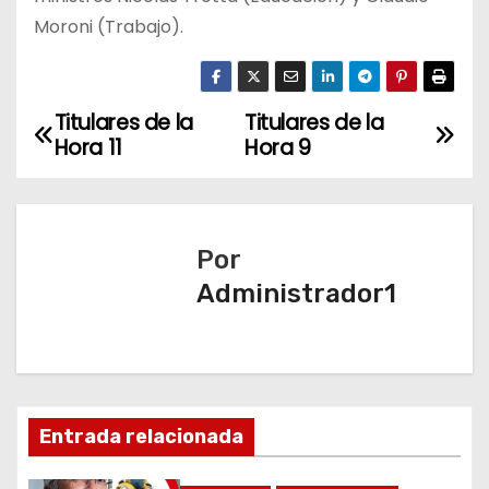
Moroni (Trabajo).
Titulares de la
Titulares de la
N
Hora 11
Hora 9
a
v
Por
e
Administrador1
g
a
c
Entrada relacionada
i