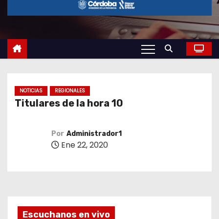
o
NOTICIAS
REGIONALES
Titulares de la hora 10
Por
Administrador1
Ene 22, 2020
Escuchanos en vivo