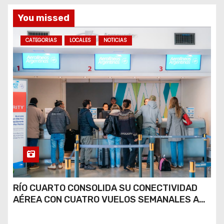
a
You missed
s
CATEGORIAS
LOCALES
NOTICIAS
RÍO CUARTO CONSOLIDA SU CONECTIVIDAD
AÉREA CON CUATRO VUELOS SEMANALES A
BUENOS AIRES