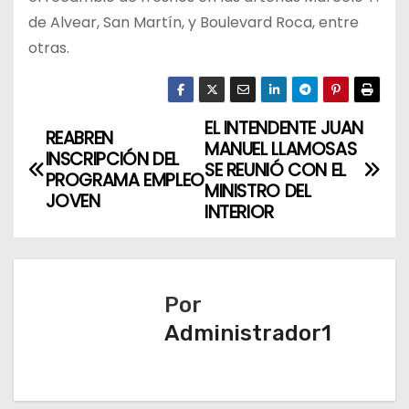
de Alvear, San Martín, y Boulevard Roca, entre
otras.
EL INTENDENTE JUAN
N
REABREN
MANUEL LLAMOSAS
INSCRIPCIÓN DEL
a
SE REUNIÓ CON EL
PROGRAMA EMPLEO
MINISTRO DEL
JOVEN
v
INTERIOR
e
g
Por
a
Administrador1
c
i