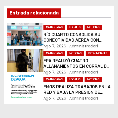
ó
Entrada relacionada
n
CATEGORIAS
LOCALES
NOTICIAS
d
RÍO CUARTO CONSOLIDA SU
CONECTIVIDAD AÉREA CON
e
CUATRO VUELOS SEMANALES A
Ago 7, 2026
Administrador1
BUENOS AIRES
e
CATEGORIAS
NOTICIAS
PROVINCIALES
FPA REALIZÓ CUATRO
n
ALLANAMIENTOS EN CORRAL DE
BUSTOS-IFFLINGER
Ago 7, 2026
Administrador1
t
CATEGORIAS
LOCALES
NOTICIAS
r
EMOS REALIZA TRABAJOS EN LA
RED Y BAJA LA PRESIÓN DE
a
AGUA EN VARIOS SECTORES DE
Ago 7, 2026
Administrador1
RÍO CUARTO
d