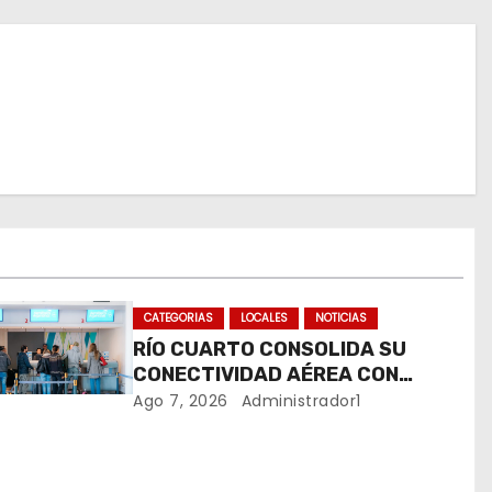
CATEGORIAS
LOCALES
NOTICIAS
RÍO CUARTO CONSOLIDA SU
CONECTIVIDAD AÉREA CON
CUATRO VUELOS SEMANALES A
Ago 7, 2026
Administrador1
BUENOS AIRES