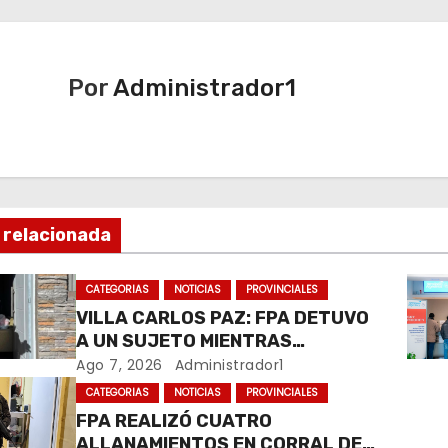
Por
Administrador1
 relacionada
CATEGORIAS
NOTICIAS
PROVINCIALES
VILLA CARLOS PAZ: FPA DETUVO
A UN SUJETO MIENTRAS
COMERCIALIZABA COCAÍNA Y
Ago 7, 2026
Administrador1
MARIHUANA EN UNA PLAZA
CATEGORIAS
NOTICIAS
PROVINCIALES
FPA REALIZÓ CUATRO
ALLANAMIENTOS EN CORRAL DE