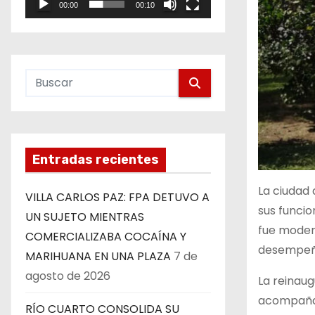
00:00
00:10
e
o
Entradas recientes
La ciudad
VILLA CARLOS PAZ: FPA DETUVO A
sus funcio
UN SUJETO MIENTRAS
fue moder
COMERCIALIZABA COCAÍNA Y
desempeño
MARIHUANA EN UNA PLAZA
7 de
agosto de 2026
La reinaug
acompañad
RÍO CUARTO CONSOLIDA SU