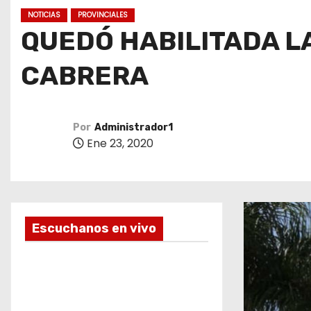
o
NOTICIAS
PROVINCIALES
QUEDÓ HABILITADA L
CABRERA
Por
Administrador1
Ene 23, 2020
Escuchanos en vivo