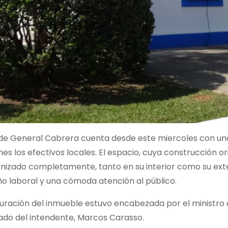
 de General Cabrera cuenta desde este miercoles con un
nes los efectivos locales. El espacio, cuya construcción or
nizado completamente, tanto en su interior como su exte
 laboral y una cómoda atención al público.
uración del inmueble estuvo encabezada por el ministro 
o del intendente, Marcos Carasso.