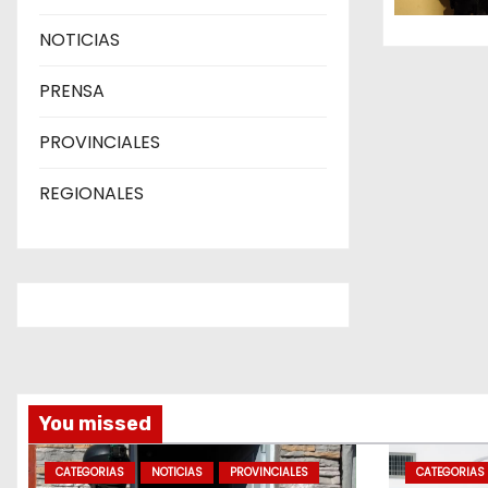
e
NOTICIAS
n
PRENSA
t
r
PROVINCIALES
a
REGIONALES
d
a
s
You missed
CATEGORIAS
NOTICIAS
PROVINCIALES
CATEGORIAS