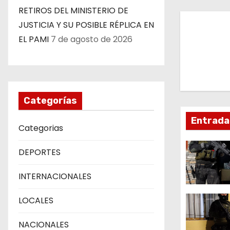
RETIROS DEL MINISTERIO DE
v
JUSTICIA Y SU POSIBLE RÉPLICA EN
e
EL PAMI
7 de agosto de 2026
g
a
Categorías
c
Entrada
i
Categorias
ó
DEPORTES
n
INTERNACIONALES
d
LOCALES
e
NACIONALES