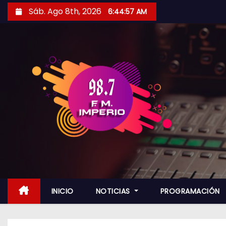
S
Sáb. Ago 8th, 2026
6:44:59 AM
a
l
t
a
r
a
l
c
o
n
t
e
n
INICIO
NOTICIAS
PROGRAMACIÓN
i
d