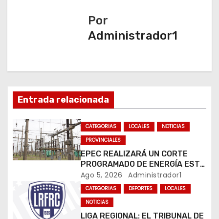
g
a
Por
Administrador1
c
i
ó
n
Entrada relacionada
d
CATEGORIAS
LOCALES
NOTICIAS
e
PROVINCIALES
EPEC REALIZARÁ UN CORTE
e
PROGRAMADO DE ENERGÍA ESTE
JUEVES EN RÍO CUARTO
Ago 5, 2026
Administrador1
n
CATEGORIAS
DEPORTES
LOCALES
t
NOTICIAS
LIGA REGIONAL: EL TRIBUNAL DE