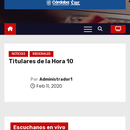
o
NOTICIAS
REGIONALES
Titulares de la Hora 10
Por
Administrador1
Feb 11, 2020
Escuchanos en vivo