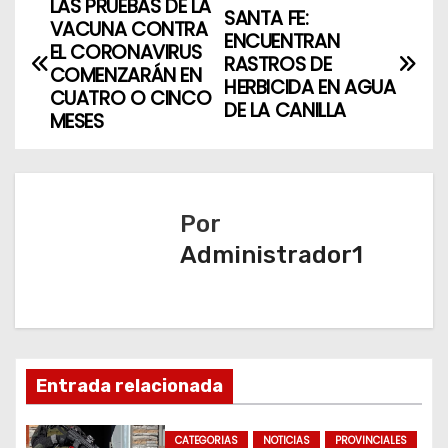
LAS PRUEBAS DE LA
N
SANTA FE:
VACUNA CONTRA
ENCUENTRAN
a
EL CORONAVIRUS
RASTROS DE
COMENZARÁN EN
HERBICIDA EN AGUA
v
CUATRO O CINCO
DE LA CANILLA
MESES
e
g
a
Por
Administrador1
c
i
ó
n
Entrada relacionada
d
CATEGORIAS
NOTICIAS
PROVINCIALES