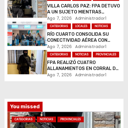
e
VILLA CARLOS PAZ: FPA DETUVO
A UN SUJETO MIENTRAS
e
COMERCIALIZABA COCAÍNA Y
Ago 7, 2026
Administrador1
MARIHUANA EN UNA PLAZA
CATEGORIAS
LOCALES
NOTICIAS
n
RÍO CUARTO CONSOLIDA SU
CONECTIVIDAD AÉREA CON
t
CUATRO VUELOS SEMANALES A
Ago 7, 2026
Administrador1
BUENOS AIRES
r
CATEGORIAS
NOTICIAS
PROVINCIALES
FPA REALIZÓ CUATRO
a
ALLANAMIENTOS EN CORRAL DE
BUSTOS-IFFLINGER
Ago 7, 2026
Administrador1
d
a
s
You missed
CATEGORIAS
NOTICIAS
PROVINCIALES