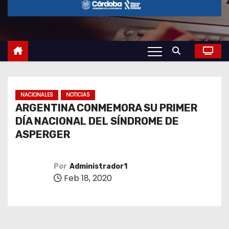
o
NACIONALES
NOTICIAS
ARGENTINA CONMEMORA SU PRIMER
DÍA NACIONAL DEL SÍNDROME DE
ASPERGER
Por
Administrador1
Feb 18, 2020