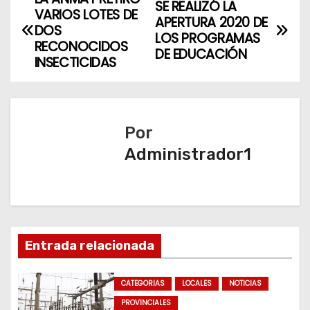
N
SE REALIZÓ LA
VARIOS LOTES DE
APERTURA 2020 DE
a
DOS
LOS PROGRAMAS
RECONOCIDOS
DE EDUCACIÓN
v
INSECTICIDAS
e
g
Por
a
Administrador1
c
i
ó
Entrada relacionada
n
CATEGORIAS
LOCALES
NOTICIAS
d
PROVINCIALES