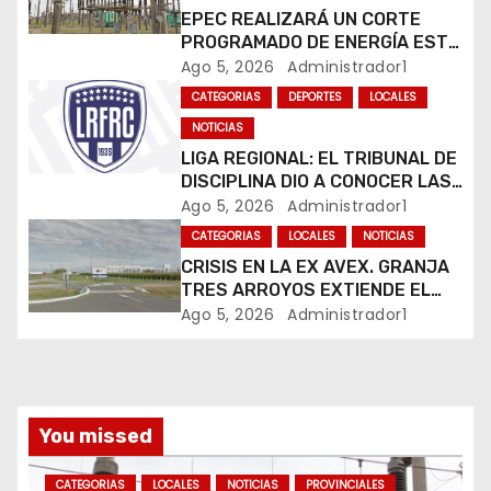
e
EPEC REALIZARÁ UN CORTE
PROGRAMADO DE ENERGÍA ESTE
e
JUEVES EN RÍO CUARTO
Ago 5, 2026
Administrador1
CATEGORIAS
DEPORTES
LOCALES
n
NOTICIAS
t
LIGA REGIONAL: EL TRIBUNAL DE
DISCIPLINA DIO A CONOCER LAS
r
SANCIONES DEL BOLETÍN
Ago 5, 2026
Administrador1
OFICIAL N.º 24
CATEGORIAS
LOCALES
NOTICIAS
a
CRISIS EN LA EX AVEX. GRANJA
d
TRES ARROYOS EXTIENDE EL
CIERRE DE LA PLANTA DE AVEX
Ago 5, 2026
Administrador1
a
EN RÍO CUARTO Y CRECE LA
INCERTIDUMBRE DE LOS
s
TRABAJADORES
You missed
CATEGORIAS
LOCALES
NOTICIAS
PROVINCIALES