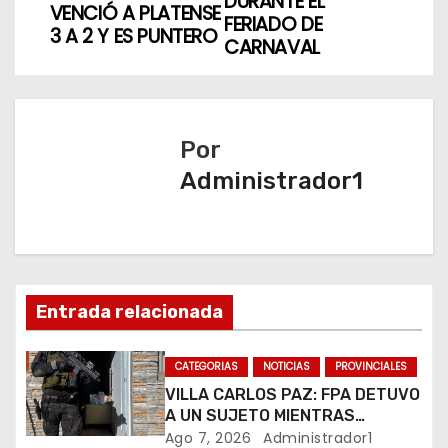
DURANTE EL
VENCIÓ A PLATENSE
v
FERIADO DE
3 A 2 Y ES PUNTERO
CARNAVAL
e
g
a
Por
Administrador1
c
i
ó
n
Entrada relacionada
d
CATEGORIAS
NOTICIAS
PROVINCIALES
e
VILLA CARLOS PAZ: FPA DETUVO
A UN SUJETO MIENTRAS
e
COMERCIALIZABA COCAÍNA Y
Ago 7, 2026
Administrador1