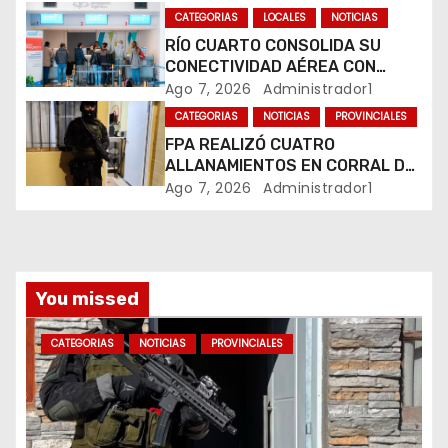
MARIHUANA EN UNA PLAZA
CATEGORIAS
LOCALES
NOTICIAS
n
RÍO CUARTO CONSOLIDA SU
CONECTIVIDAD AÉREA CON
t
CUATRO VUELOS SEMANALES A
Ago 7, 2026
Administrador1
BUENOS AIRES
r
CATEGORIAS
NOTICIAS
PROVINCIALES
FPA REALIZÓ CUATRO
a
ALLANAMIENTOS EN CORRAL DE
BUSTOS-IFFLINGER
Ago 7, 2026
Administrador1
d
a
s
You missed
CATEGORIAS
NOTICIAS
PROVINCIALES