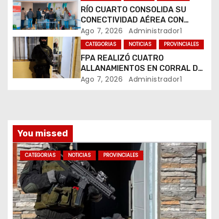
RÍO CUARTO CONSOLIDA SU
n
CONECTIVIDAD AÉREA CON
CUATRO VUELOS SEMANALES A
Ago 7, 2026
Administrador1
t
BUENOS AIRES
CATEGORIAS
NOTICIAS
PROVINCIALES
r
FPA REALIZÓ CUATRO
ALLANAMIENTOS EN CORRAL DE
a
BUSTOS-IFFLINGER
Ago 7, 2026
Administrador1
d
a
You missed
s
CATEGORIAS
NOTICIAS
PROVINCIALES