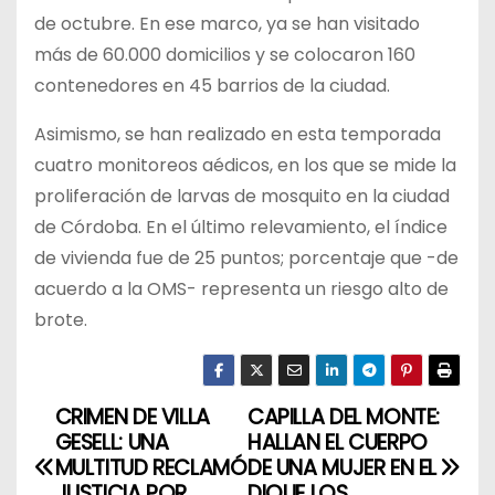
de octubre. En ese marco, ya se han visitado
más de 60.000 domicilios y se colocaron 160
contenedores en 45 barrios de la ciudad.
Asimismo, se han realizado en esta temporada
cuatro monitoreos aédicos, en los que se mide la
proliferación de larvas de mosquito en la ciudad
de Córdoba. En el último relevamiento, el índice
de vivienda fue de 25 puntos; porcentaje que -de
acuerdo a la OMS- representa un riesgo alto de
brote.
CRIMEN DE VILLA
CAPILLA DEL MONTE:
N
GESELL: UNA
HALLAN EL CUERPO
a
MULTITUD RECLAMÓ
DE UNA MUJER EN EL
JUSTICIA POR
DIQUE LOS