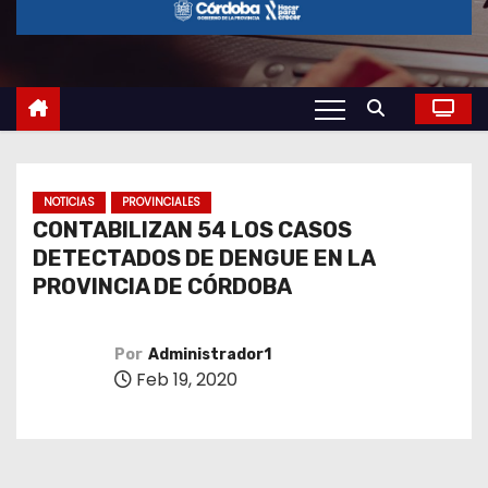
o
NOTICIAS
PROVINCIALES
CONTABILIZAN 54 LOS CASOS
DETECTADOS DE DENGUE EN LA
PROVINCIA DE CÓRDOBA
Por
Administrador1
Feb 19, 2020