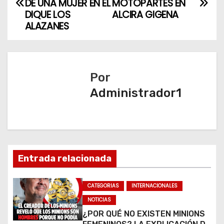
a
DE UNA MUJER EN EL
MOTOPARTES EN
DIQUE LOS
ALCIRA GIGENA
v
ALAZANES
e
g
Por
a
Administrador1
c
i
ó
Entrada relacionada
n
CATEGORIAS
INTERNACIONALES
d
NOTICIAS
e
¿POR QUÉ NO EXISTEN MINIONS