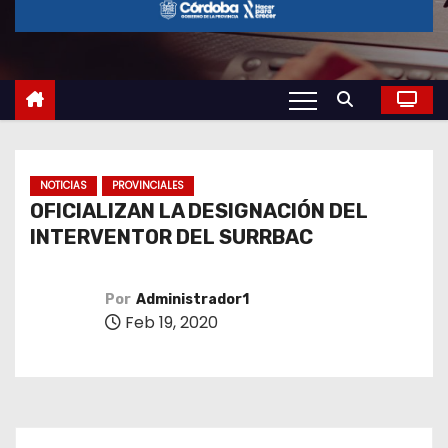
o
NOTICIAS
PROVINCIALES
OFICIALIZAN LA DESIGNACIÓN DEL
INTERVENTOR DEL SURRBAC
Por
Administrador1
Feb 19, 2020