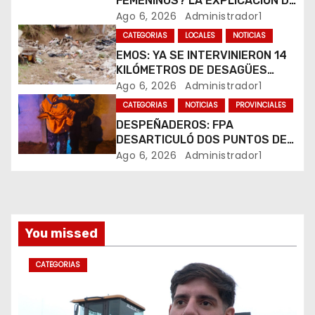
FEMENINOS? LA EXPLICACIÓN DE
e
SU CREADOR QUE VOLVIÓ A
Ago 6, 2026
Administrador1
VIRALIZARSE
CATEGORIAS
LOCALES
NOTICIAS
n
EMOS: YA SE INTERVINIERON 14
t
KILÓMETROS DE DESAGÜES
PLUVIALES
Ago 6, 2026
Administrador1
r
CATEGORIAS
NOTICIAS
PROVINCIALES
DESPEÑADEROS: FPA
a
DESARTICULÓ DOS PUNTOS DE
VENTA DE DROGAS. TRES
Ago 6, 2026
Administrador1
d
DETENIDOS
a
s
You missed
CATEGORIAS