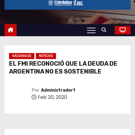
o
NACIONALES
NOTICIAS
EL FMI RECONOCIÓ QUE LA DEUDA DE
ARGENTINA NO ES SOSTENIBLE
Por
Administrador1
Feb 20, 2020