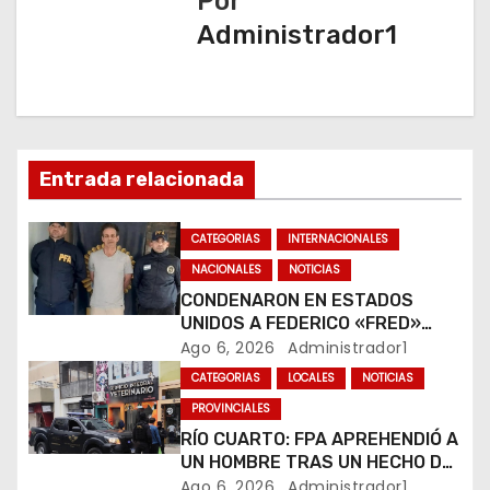
a
Por
Administrador1
c
i
ó
n
Entrada relacionada
d
CATEGORIAS
INTERNACIONALES
e
NACIONALES
NOTICIAS
CONDENARON EN ESTADOS
e
UNIDOS A FEDERICO «FRED»
MACHADO POR LAVADO DE
Ago 6, 2026
Administrador1
n
DINERO Y FRAUDE
CATEGORIAS
LOCALES
NOTICIAS
t
PROVINCIALES
RÍO CUARTO: FPA APREHENDIÓ A
r
UN HOMBRE TRAS UN HECHO DE
HURTO EN UNA VETERINARIA
Ago 6, 2026
Administrador1