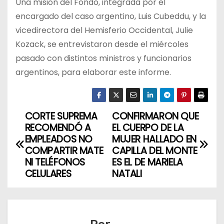
Una misión del Fondo, integrada por el
encargado del caso argentino, Luis Cubeddu, y la
vicedirectora del Hemisferio Occidental, Julie
Kozack, se entrevistaron desde el miércoles
pasado con distintos ministros y funcionarios
argentinos, para elaborar este informe.
CORTE SUPREMA
CONFIRMARON QUE
N
RECOMENDÓ A
EL CUERPO DE LA
a
EMPLEADOS NO
MUJER HALLADO EN
COMPARTIR MATE
CAPILLA DEL MONTE
v
NI TELÉFONOS
ES EL DE MARIELA
CELULARES
NATALI
e
g