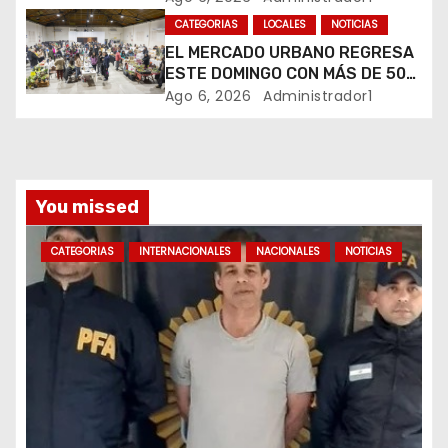
a
CATEGORIAS
LOCALES
NOTICIAS
d
EL MERCADO URBANO REGRESA
ESTE DOMINGO CON MÁS DE 50
a
EMPRENDEDORES LOCALES
Ago 6, 2026
Administrador1
s
You missed
CATEGORIAS
INTERNACIONALES
NACIONALES
NOTICIAS