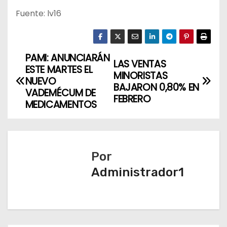
Fuente: lv16
PAMI: ANUNCIARÁN
N
LAS VENTAS
ESTE MARTES EL
MINORISTAS
a
NUEVO
BAJARON 0,80% EN
VADEMÉCUM DE
FEBRERO
v
MEDICAMENTOS
e
g
Por
a
Administrador1
c
i