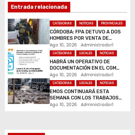
ó
Entrada relacionada
n
CATEGORIAS
NOTICIAS
PROVINCIALES
d
CÓRDOBA: FPA DETUVO A DOS
HOMBRES POR VENTA DE
e
DROGAS EN TRES BARRIOS DE
Ago 10, 2026
Administrador1
LA CAPITAL
e
CATEGORIAS
LOCALES
NOTICIAS
HABRÁ UN OPERATIVO DE
n
DOCUMENTACIÓN EN EL CGM
ALBERDI
Ago 10, 2026
Administrador1
t
CATEGORIAS
LOCALES
NOTICIAS
r
EMOS CONTINUARÁ ESTA
SEMANA CON LOS TRABAJOS
a
SOBRE CALLE ALVEAR
Ago 10, 2026
Administrador1
d
a