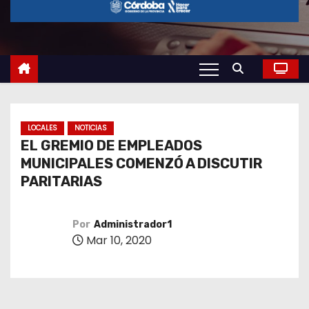
o
LOCALES
NOTICIAS
EL GREMIO DE EMPLEADOS
MUNICIPALES COMENZÓ A DISCUTIR
PARITARIAS
Por
Administrador1
Mar 10, 2020