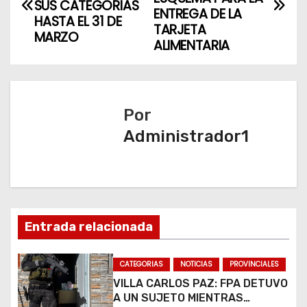
a
SUS CATEGORÍAS
ENTREGA DE LA
HASTA EL 31 DE
v
TARJETA
MARZO
ALIMENTARIA
e
g
a
Por
Administrador1
c
i
ó
n
Entrada relacionada
d
CATEGORIAS
NOTICIAS
PROVINCIALES
e
VILLA CARLOS PAZ: FPA DETUVO
A UN SUJETO MIENTRAS