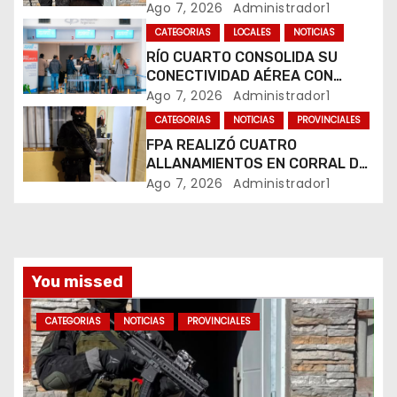
e
COMERCIALIZABA COCAÍNA Y
Ago 7, 2026
Administrador1
MARIHUANA EN UNA PLAZA
CATEGORIAS
LOCALES
NOTICIAS
n
RÍO CUARTO CONSOLIDA SU
CONECTIVIDAD AÉREA CON
t
CUATRO VUELOS SEMANALES A
Ago 7, 2026
Administrador1
BUENOS AIRES
r
CATEGORIAS
NOTICIAS
PROVINCIALES
FPA REALIZÓ CUATRO
a
ALLANAMIENTOS EN CORRAL DE
BUSTOS-IFFLINGER
Ago 7, 2026
Administrador1
d
a
s
You missed
CATEGORIAS
NOTICIAS
PROVINCIALES