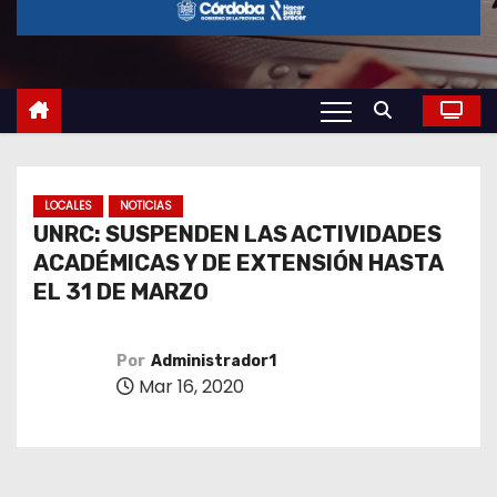
o
LOCALES
NOTICIAS
UNRC: SUSPENDEN LAS ACTIVIDADES
ACADÉMICAS Y DE EXTENSIÓN HASTA
EL 31 DE MARZO
Por
Administrador1
Mar 16, 2020