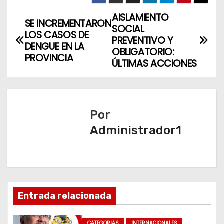
AISLAMIENTO
N
SE INCREMENTARON
SOCIAL
LOS CASOS DE
a
PREVENTIVO Y
DENGUE EN LA
OBLIGATORIO:
PROVINCIA
v
ÚLTIMAS ACCIONES
e
g
Por
a
Administrador1
c
i
ó
Entrada relacionada
n
CATEGORIAS
INTERNACIONALES