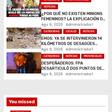
d
NOTICIAS
e
¿POR QUÉ NO EXISTEN MINIONS
FEMENINOS? LA EXPLICACIÓN DE
e
SU CREADOR QUE VOLVIÓ A
Ago 6, 2026
Administrador1
VIRALIZARSE
CATEGORIAS
LOCALES
NOTICIAS
n
EMOS: YA SE INTERVINIERON 14
t
KILÓMETROS DE DESAGÜES
PLUVIALES
Ago 6, 2026
Administrador1
r
CATEGORIAS
NOTICIAS
PROVINCIALES
DESPEÑADEROS: FPA
a
DESARTICULÓ DOS PUNTOS DE
VENTA DE DROGAS. TRES
Ago 6, 2026
Administrador1
d
DETENIDOS
a
s
You missed