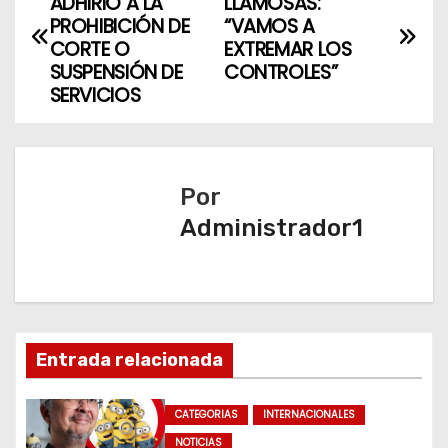
ADHIRIÓ A LA
LLAMOSAS:
a
PROHIBICIÓN DE
“VAMOS A
CORTE O
EXTREMAR LOS
v
SUSPENSIÓN DE
CONTROLES”
SERVICIOS
e
g
a
Por
Administrador1
c
i
ó
n
Entrada relacionada
d
CATEGORIAS
INTERNACIONALES
NOTICIAS