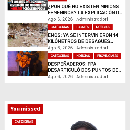
e
¿POR QUÉ NO EXISTEN MINIONS
e
FEMENINOS? LA EXPLICACIÓN DE
SU CREADOR QUE VOLVIÓ A
Ago 6, 2026
Administrador1
n
VIRALIZARSE
CATEGORIAS
LOCALES
NOTICIAS
t
EMOS: YA SE INTERVINIERON 14
KILÓMETROS DE DESAGÜES
r
PLUVIALES
Ago 6, 2026
Administrador1
CATEGORIAS
NOTICIAS
PROVINCIALES
a
DESPEÑADEROS: FPA
DESARTICULÓ DOS PUNTOS DE
d
VENTA DE DROGAS. TRES
Ago 6, 2026
Administrador1
DETENIDOS
a
s
You missed
CATEGORIAS