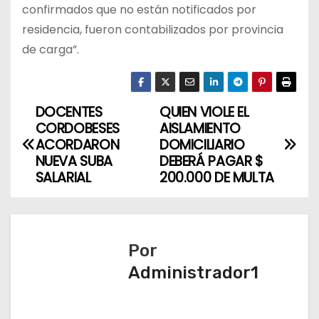
confirmados que no están notificados por
residencia, fueron contabilizados por provincia
de carga”.
DOCENTES
QUIEN VIOLE EL
N
CORDOBESES
AISLAMIENTO
a
ACORDARON
DOMICILIARIO
NUEVA SUBA
DEBERÁ PAGAR $
v
SALARIAL
200.000 DE MULTA
e
g
Por
a
Administrador1
c