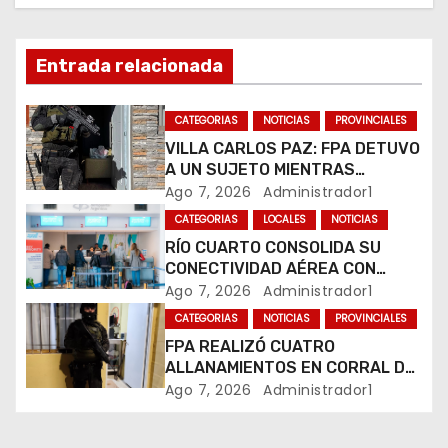
i
ó
Entrada relacionada
n
CATEGORIAS
NOTICIAS
PROVINCIALES
d
VILLA CARLOS PAZ: FPA DETUVO
A UN SUJETO MIENTRAS
e
COMERCIALIZABA COCAÍNA Y
Ago 7, 2026
Administrador1
MARIHUANA EN UNA PLAZA
e
CATEGORIAS
LOCALES
NOTICIAS
RÍO CUARTO CONSOLIDA SU
n
CONECTIVIDAD AÉREA CON
CUATRO VUELOS SEMANALES A
Ago 7, 2026
Administrador1
t
BUENOS AIRES
CATEGORIAS
NOTICIAS
PROVINCIALES
r
FPA REALIZÓ CUATRO
ALLANAMIENTOS EN CORRAL DE
a
BUSTOS-IFFLINGER
Ago 7, 2026
Administrador1
d