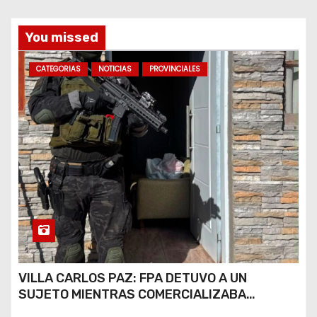
a
You missed
s
CATEGORIAS
NOTICIAS
PROVINCIALES
VILLA CARLOS PAZ: FPA DETUVO A UN
SUJETO MIENTRAS COMERCIALIZABA
COCAÍNA Y MARIHUANA EN UNA PLAZA