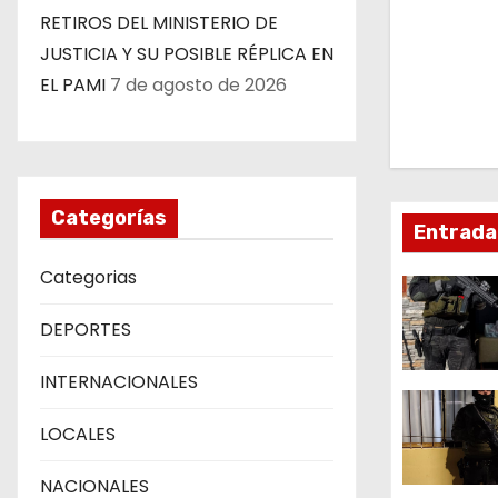
v
RETIROS DEL MINISTERIO DE
e
JUSTICIA Y SU POSIBLE RÉPLICA EN
EL PAMI
7 de agosto de 2026
g
a
c
Categorías
Entrada
i
Categorias
ó
DEPORTES
n
d
INTERNACIONALES
e
LOCALES
e
NACIONALES