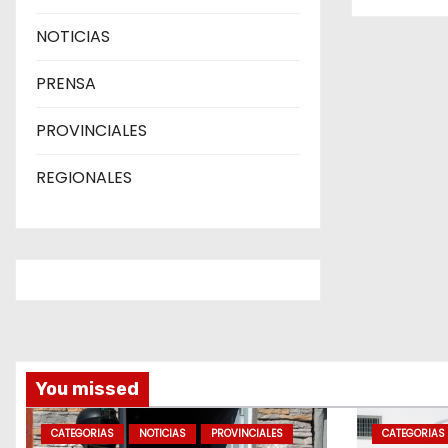
n
NOTICIAS
t
PRENSA
r
PROVINCIALES
a
REGIONALES
d
a
s
You missed
CATEGORIAS
NOTICIAS
PROVINCIALES
CATEGORIAS