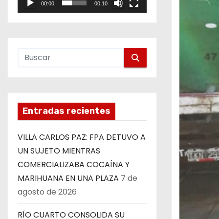
00:00
00:10
e
o
Entradas recientes
VILLA CARLOS PAZ: FPA DETUVO A
UN SUJETO MIENTRAS
COMERCIALIZABA COCAÍNA Y
MARIHUANA EN UNA PLAZA
7 de
agosto de 2026
RÍO CUARTO CONSOLIDA SU