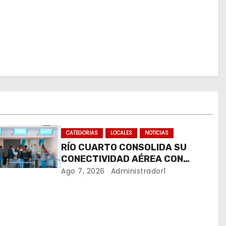
CATEGORIAS
LOCALES
NOTICIAS
RÍO CUARTO CONSOLIDA SU
CONECTIVIDAD AÉREA CON
CUATRO VUELOS SEMANALES A
Ago 7, 2026
Administrador1
BUENOS AIRES