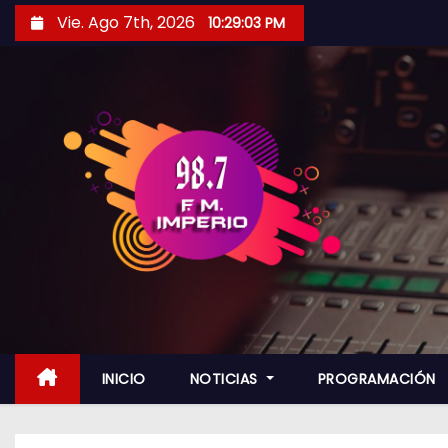
S
Vie. Ago 7th, 2026
10:29:05 PM
a
l
t
a
r
a
l
c
o
n
t
e
n
INICIO
NOTICIAS
PROGRAMACIÓN
i
d