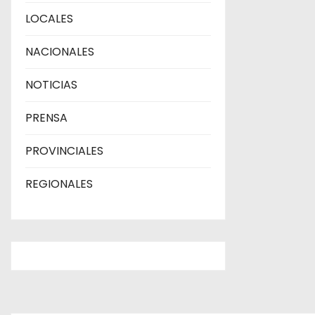
t
LOCALES
r
NACIONALES
a
NOTICIAS
d
a
PRENSA
s
PROVINCIALES
REGIONALES