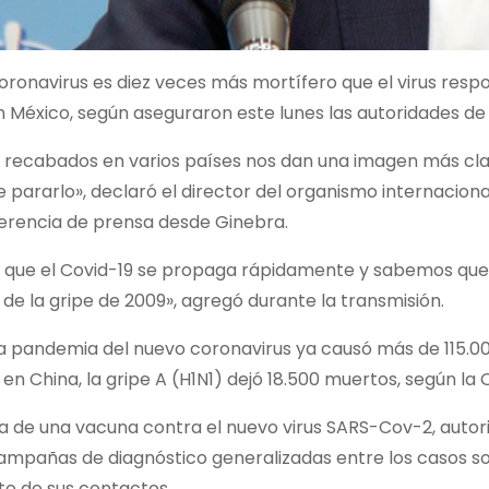
oronavirus es diez veces más mortífero que el virus respo
 México, según aseguraron este lunes las autoridades de 
s recabados en varios países nos dan una imagen más clar
 pararlo», declaró el director del organismo internacio
erencia de prensa desde Ginebra.
que el Covid-19 se propaga rápidamente y sabemos que es
e la gripe de 2009», agregó durante la transmisión.
la pandemia del nuevo coronavirus ya causó más de 115.0
en China, la gripe A (H1N1) dejó 18.500 muertos, según la 
a de una vacuna contra el nuevo virus SARS-Cov-2, autor
mpañas de diagnóstico generalizadas entre los casos s
to de sus contactos.