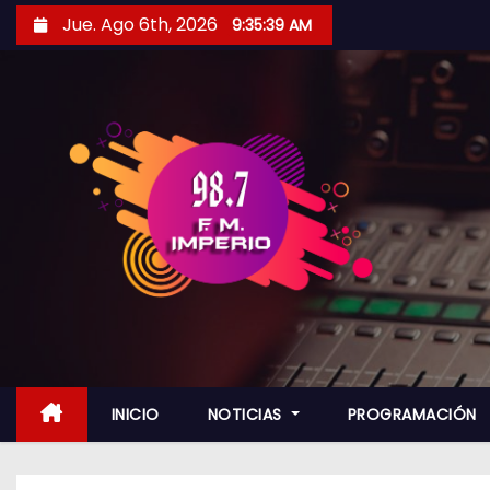
S
Jue. Ago 6th, 2026
9:35:40 AM
a
l
t
a
r
a
l
c
o
n
t
e
n
INICIO
NOTICIAS
PROGRAMACIÓN
i
d