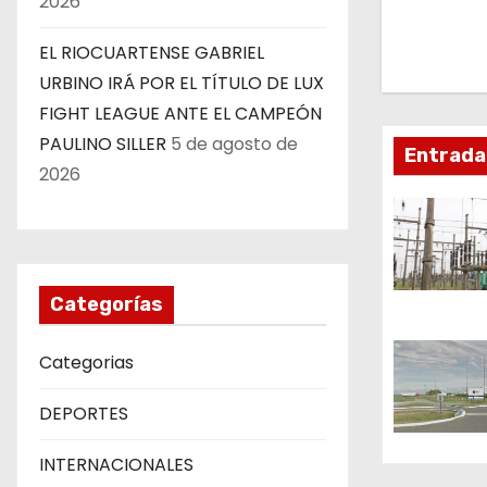
2026
g
EL RIOCUARTENSE GABRIEL
a
URBINO IRÁ POR EL TÍTULO DE LUX
FIGHT LEAGUE ANTE EL CAMPEÓN
c
PAULINO SILLER
5 de agosto de
Entrada
i
2026
ó
n
d
Categorías
e
Categorias
e
DEPORTES
n
INTERNACIONALES