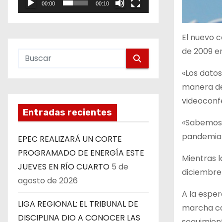
00:00
00:10
e
o
El nuevo c
de 2009 en
«Los dato
manera de
videoconf
Entradas recientes
«Sabemos 
pandemia d
EPEC REALIZARÁ UN CORTE
PROGRAMADO DE ENERGÍA ESTE
Mientras 
JUEVES EN RÍO CUARTO
5 de
diciembre 
agosto de 2026
A la esper
LIGA REGIONAL: EL TRIBUNAL DE
marcha ca
DISCIPLINA DIO A CONOCER LAS
seguimien