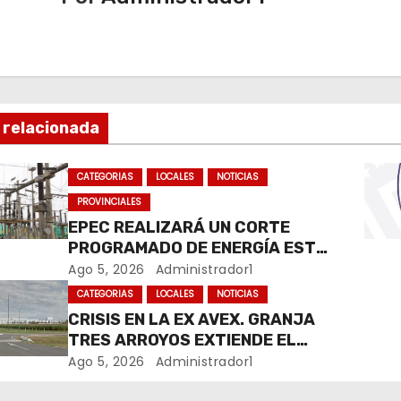
 relacionada
CATEGORIAS
LOCALES
NOTICIAS
PROVINCIALES
EPEC REALIZARÁ UN CORTE
PROGRAMADO DE ENERGÍA ESTE
JUEVES EN RÍO CUARTO
Ago 5, 2026
Administrador1
CATEGORIAS
LOCALES
NOTICIAS
CRISIS EN LA EX AVEX. GRANJA
TRES ARROYOS EXTIENDE EL
CIERRE DE LA PLANTA DE AVEX
Ago 5, 2026
Administrador1
EN RÍO CUARTO Y CRECE LA