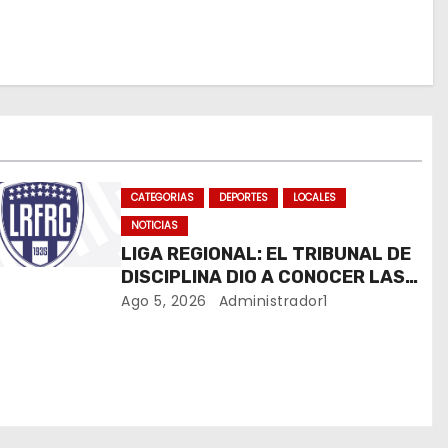
CATEGORIAS
DEPORTES
LOCALES
NOTICIAS
LIGA REGIONAL: EL TRIBUNAL DE
DISCIPLINA DIO A CONOCER LAS
SANCIONES DEL BOLETÍN OFICIAL
Ago 5, 2026
Administrador1
N.º 24