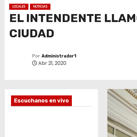
o
LOCALES
NOTICIAS
EL INTENDENTE LLAM
CIUDAD
Por
Administrador1
Abr 21, 2020
Escuchanos en vivo