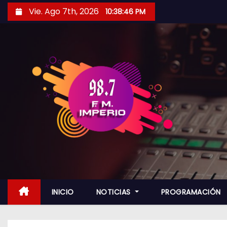
S
Vie. Ago 7th, 2026
10:38:48 PM
a
l
t
a
r
a
l
c
o
n
t
e
n
INICIO
NOTICIAS
PROGRAMACIÓN
i
d