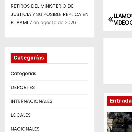
RETIROS DEL MINISTERIO DE
JUSTICIA Y SU POSIBLE RÉPLICA EN
LLAMO
N
VIDEO
EL PAMI
7 de agosto de 2026
a
v
e
Categorías
g
Categorias
a
DEPORTES
c
Entrada
INTERNACIONALES
i
LOCALES
ó
n
NACIONALES