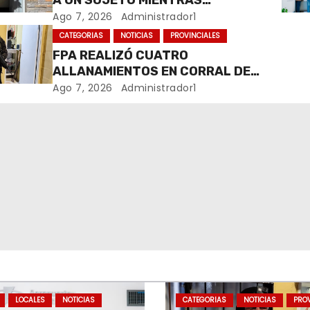
A UN SUJETO MIENTRAS
COMERCIALIZABA COCAÍNA Y
Ago 7, 2026
Administrador1
MARIHUANA EN UNA PLAZA
CATEGORIAS
NOTICIAS
PROVINCIALES
FPA REALIZÓ CUATRO
ALLANAMIENTOS EN CORRAL DE
BUSTOS-IFFLINGER
Ago 7, 2026
Administrador1
LOCALES
NOTICIAS
CATEGORIAS
NOTICIAS
PROV