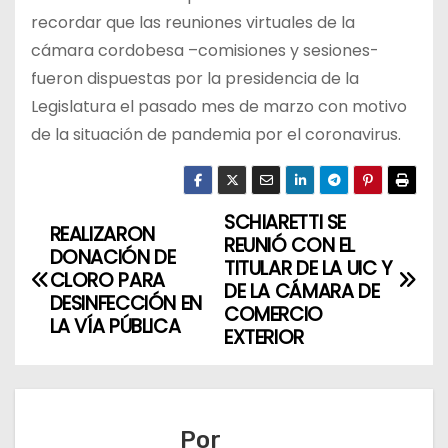
recordar que las reuniones virtuales de la
cámara cordobesa –comisiones y sesiones-
fueron dispuestas por la presidencia de la
Legislatura el pasado mes de marzo con motivo
de la situación de pandemia por el coronavirus.
SCHIARETTI SE
N
REALIZARON
REUNIÓ CON EL
DONACIÓN DE
a
TITULAR DE LA UIC Y
CLORO PARA
DE LA CÁMARA DE
DESINFECCIÓN EN
v
COMERCIO
LA VÍA PÚBLICA
EXTERIOR
e
g
a
Por