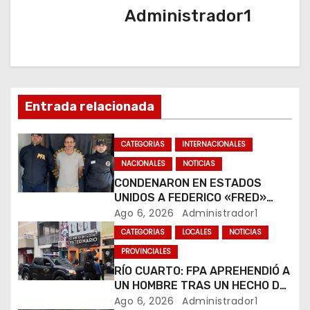
Administrador1
c
i
ó
n
Entrada relacionada
d
CATEGORIAS
INTERNACIONALES
e
NACIONALES
NOTICIAS
CONDENARON EN ESTADOS
e
UNIDOS A FEDERICO «FRED»
MACHADO POR LAVADO DE
Ago 6, 2026
Administrador1
n
DINERO Y FRAUDE
CATEGORIAS
LOCALES
NOTICIAS
t
PROVINCIALES
RÍO CUARTO: FPA APREHENDIÓ A
r
UN HOMBRE TRAS UN HECHO DE
HURTO EN UNA VETERINARIA
Ago 6, 2026
Administrador1