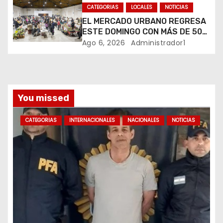
a
CATEGORIAS
LOCALES
NOTICIAS
d
EL MERCADO URBANO REGRESA
ESTE DOMINGO CON MÁS DE 50
a
EMPRENDEDORES LOCALES
Ago 6, 2026
Administrador1
s
You missed
CATEGORIAS
INTERNACIONALES
NACIONALES
NOTICIAS