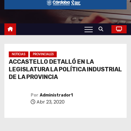
o
NOTICIAS
PROVINCIALES
ACCASTELLO DETALLÓ EN LA
LEGISLATURA LA POLÍTICA INDUSTRIAL
DE LA PROVINCIA
Por
Administrador1
Abr 23, 2020