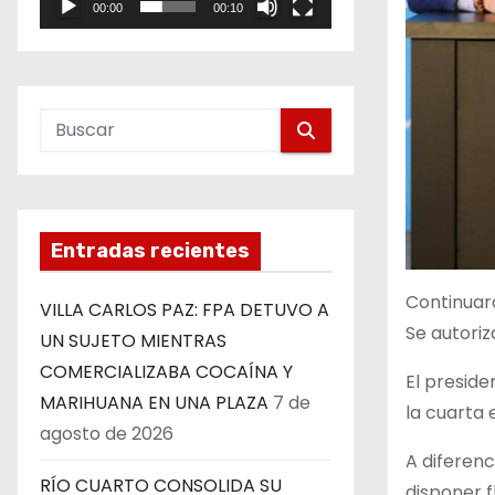
00:00
00:10
e
o
Entradas recientes
Continuará
VILLA CARLOS PAZ: FPA DETUVO A
Se autori
UN SUJETO MIENTRAS
COMERCIALIZABA COCAÍNA Y
El presid
MARIHUANA EN UNA PLAZA
7 de
la cuarta 
agosto de 2026
A diferen
RÍO CUARTO CONSOLIDA SU
disponer f