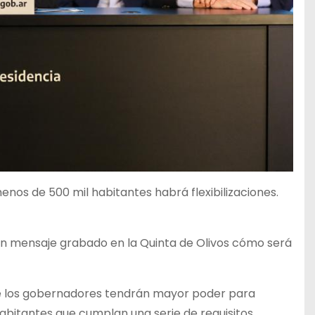
nos de 500 mil habitantes habrá flexibilizaciones.
un mensaje grabado en la Quinta de Olivos cómo será
que los gobernadores tendrán mayor poder para
abitantes que cumplan una serie de requisitos.