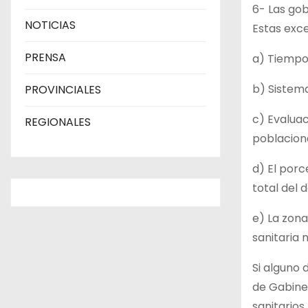
6- Las go
NOTICIAS
Estas exc
PRENSA
a) Tiempo 
b) Sistem
PROVINCIALES
c) Evaluac
REGIONALES
poblaciona
d) El porc
total del 
e) La zona
sanitaria 
Si alguno 
de Gabinet
sanitarios.