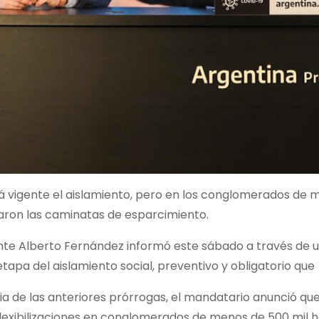
 vigente el aislamiento, pero en los conglomerados de me
zaron las caminatas de esparcimiento.
ente Alberto Fernández informó este sábado a través de 
etapa del aislamiento social, preventivo y obligatorio que
cia de las anteriores prórrogas, el mandatario anunció 
lexibilizaciones en conglomerados de menos de 500 mil h