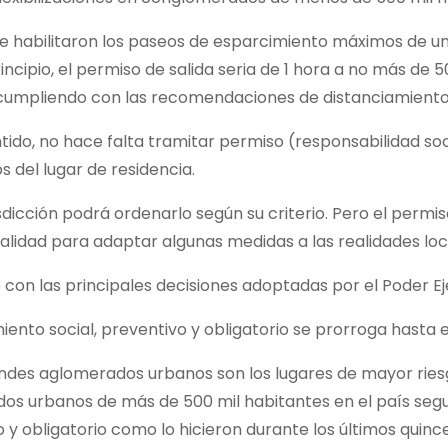
e habilitaron los paseos de esparcimiento máximos de un
rincipio, el permiso de salida seria de 1 hora a no más de 5
 cumpliendo con las recomendaciones de distanciamiento 
tido, no hace falta tramitar permiso (responsabilidad so
 del lugar de residencia.
sdicción podrá ordenarlo según su criterio. Pero el permiso
alidad para adaptar algunas medidas a las realidades loc
con las principales decisiones adoptadas por el Poder Eje
amiento social, preventivo y obligatorio se prorroga hasta 
ndes aglomerados urbanos son los lugares de mayor riesgo
os urbanos de más de 500 mil habitantes en el país segui
 y obligatorio como lo hicieron durante los últimos quince