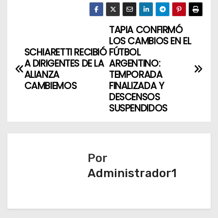
TAPIA CONFIRMÓ
N
LOS CAMBIOS EN EL
a
SCHIARETTI RECIBIÓ
FÚTBOL
A DIRIGENTES DE LA
ARGENTINO:
v
ALIANZA
TEMPORADA
CAMBIEMOS
FINALIZADA Y
e
DESCENSOS
SUSPENDIDOS
g
a
c
Por
Administrador1
i
ó