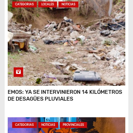
CATEGORIAS
LOCALES
NOTICIAS
EMOS: YA SE INTERVINIERON 14 KILÓMETROS
DE DESAGÜES PLUVIALES
CATEGORIAS
NOTICIAS
PROVINCIALES