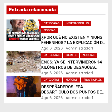
n
d
Entrada relacionada
e
CATEGORIAS
INTERNACIONALES
e
NOTICIAS
¿POR QUÉ NO EXISTEN MINIONS
n
FEMENINOS? LA EXPLICACIÓN DE
SU CREADOR QUE VOLVIÓ A
Ago 6, 2026
Administrador1
t
VIRALIZARSE
CATEGORIAS
LOCALES
NOTICIAS
r
EMOS: YA SE INTERVINIERON 14
KILÓMETROS DE DESAGÜES
a
PLUVIALES
Ago 6, 2026
Administrador1
CATEGORIAS
NOTICIAS
PROVINCIALES
d
DESPEÑADEROS: FPA
a
DESARTICULÓ DOS PUNTOS DE
VENTA DE DROGAS. TRES
Ago 6, 2026
Administrador1
s
DETENIDOS