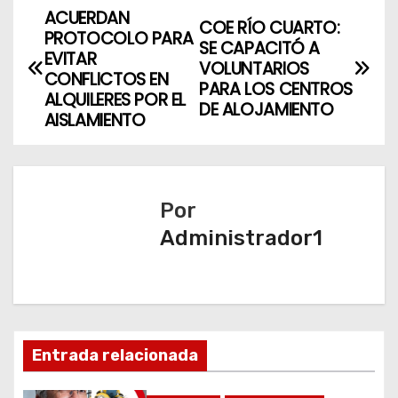
ACUERDAN
N
COE RÍO CUARTO:
PROTOCOLO PARA
SE CAPACITÓ A
a
EVITAR
VOLUNTARIOS
CONFLICTOS EN
PARA LOS CENTROS
v
ALQUILERES POR EL
DE ALOJAMIENTO
AISLAMIENTO
e
g
a
Por
Administrador1
c
i
ó
n
Entrada relacionada