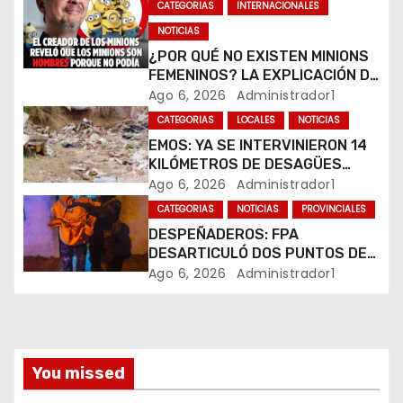
d
CATEGORIAS
INTERNACIONALES
e
NOTICIAS
¿POR QUÉ NO EXISTEN MINIONS
e
FEMENINOS? LA EXPLICACIÓN DE
SU CREADOR QUE VOLVIÓ A
Ago 6, 2026
Administrador1
n
VIRALIZARSE
CATEGORIAS
LOCALES
NOTICIAS
t
EMOS: YA SE INTERVINIERON 14
KILÓMETROS DE DESAGÜES
r
PLUVIALES
Ago 6, 2026
Administrador1
CATEGORIAS
NOTICIAS
PROVINCIALES
a
DESPEÑADEROS: FPA
DESARTICULÓ DOS PUNTOS DE
d
VENTA DE DROGAS. TRES
Ago 6, 2026
Administrador1
DETENIDOS
a
s
You missed