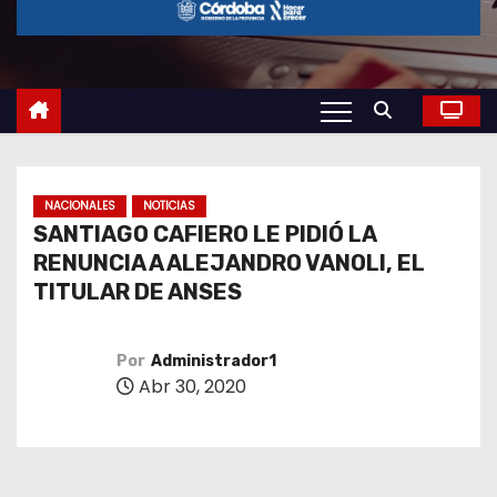
o
NACIONALES
NOTICIAS
SANTIAGO CAFIERO LE PIDIÓ LA
RENUNCIA A ALEJANDRO VANOLI, EL
TITULAR DE ANSES
Por
Administrador1
Abr 30, 2020