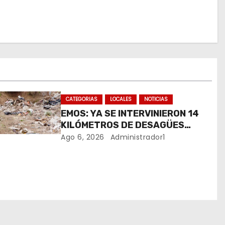
CATEGORIAS
LOCALES
NOTICIAS
EMOS: YA SE INTERVINIERON 14
KILÓMETROS DE DESAGÜES
PLUVIALES
Ago 6, 2026
Administrador1