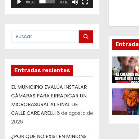
g
00:00
00:10
e
a
o
c
i
Entrada
ó
n
Entradas recientes
d
EL MUNICIPIO EVALÚA INSTALAR
e
CÁMARAS PARA ERRADICAR UN
MICROBASURAL AL FINAL DE
e
CALLE CARDARELLI
6 de agosto de
n
2026
t
¿POR QUÉ NO EXISTEN MINIONS