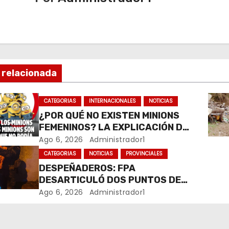
 relacionada
CATEGORIAS
INTERNACIONALES
NOTICIAS
¿POR QUÉ NO EXISTEN MINIONS
FEMENINOS? LA EXPLICACIÓN DE
SU CREADOR QUE VOLVIÓ A
Ago 6, 2026
Administrador1
VIRALIZARSE
CATEGORIAS
NOTICIAS
PROVINCIALES
DESPEÑADEROS: FPA
DESARTICULÓ DOS PUNTOS DE
VENTA DE DROGAS. TRES
Ago 6, 2026
Administrador1
DETENIDOS