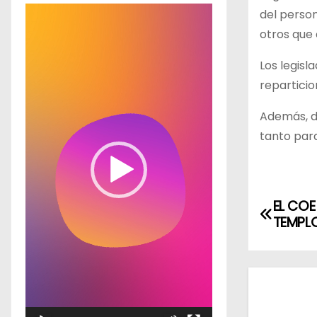
R
del person
e
otros que
p
Los legisl
r
reparticio
o
d
Además, de
u
tanto par
c
t
o
N
EL COE
r
TEMPLO
a
d
e
v
v
e
í
d