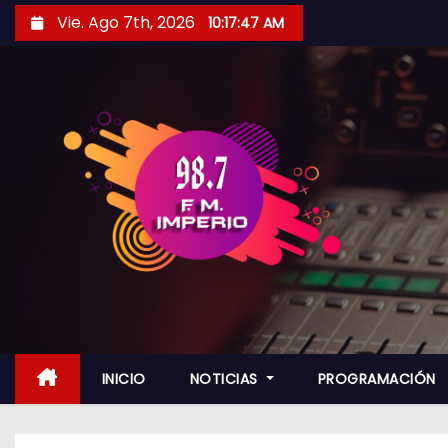
S
Vie. Ago 7th, 2026
10:17:48 AM
a
l
t
a
r
a
l
c
o
n
t
e
n
INICIO
NOTICIAS
PROGRAMACIÓN
i
d