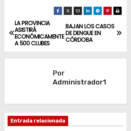
LA PROVINCIA
N
BAJAN LOS CASOS
ASISTIRÁ
DE DENGUE EN
a
ECONÓMICAMENTE
CÓRDOBA
A 500 CLUBES
v
e
Por
g
Administrador1
a
c
i
Entrada relacionada
ó