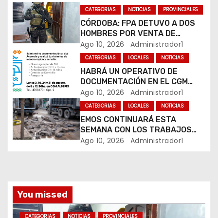
n
CATEGORIAS
NOTICIAS
PROVINCIALES
CÓRDOBA: FPA DETUVO A DOS
d
HOMBRES POR VENTA DE
DROGAS EN TRES BARRIOS DE
Ago 10, 2026
Administrador1
e
LA CAPITAL
CATEGORIAS
LOCALES
NOTICIAS
e
HABRÁ UN OPERATIVO DE
DOCUMENTACIÓN EN EL CGM
n
ALBERDI
Ago 10, 2026
Administrador1
t
CATEGORIAS
LOCALES
NOTICIAS
EMOS CONTINUARÁ ESTA
r
SEMANA CON LOS TRABAJOS
SOBRE CALLE ALVEAR
Ago 10, 2026
Administrador1
a
d
a
You missed
s
CATEGORIAS
NOTICIAS
PROVINCIALES