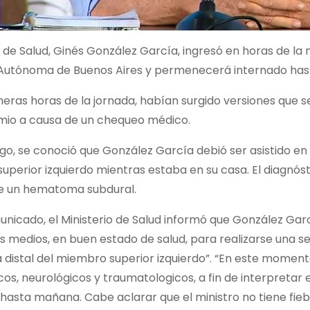
o de Salud, Ginés González García, ingresó en horas de 
 Autónoma de Buenos Aires y permenecerá internado hasta
meras horas de la jornada, habían surgido versiones que 
mio a causa de un chequeo médico.
o, se conoció que González García debió ser asistido en el
uperior izquierdo mientras estaba en su casa. El diagnós
de un hematoma subdural.
unicado, el Ministerio de Salud informó que González Ga
s medios, en buen estado de salud, para realizarse una ser
 distal del miembro superior izquierdo”. “En este moment
cos, neurológicos y traumatologicos, a fin de interpreta
hasta mañana. Cabe aclarar que el ministro no tiene fiebr