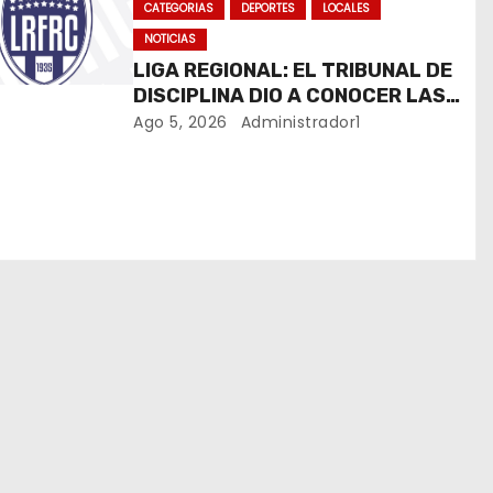
CATEGORIAS
DEPORTES
LOCALES
NOTICIAS
LIGA REGIONAL: EL TRIBUNAL DE
DISCIPLINA DIO A CONOCER LAS
SANCIONES DEL BOLETÍN OFICIAL
Ago 5, 2026
Administrador1
N.º 24