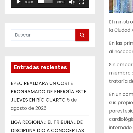
00:00
00:10
e
o
El ministr
la Ciudad
En las pri
al nosoco
Sin embarg
Entradas recientes
miembro s
trataría 
EPEC REALIZARÁ UN CORTE
PROGRAMADO DE ENERGÍA ESTE
En un com
JUEVES EN RÍO CUARTO
5 de
sus propio
agosto de 2026
parestesia
cardiológi
LIGA REGIONAL: EL TRIBUNAL DE
internado 
DISCIPLINA DIO A CONOCER LAS