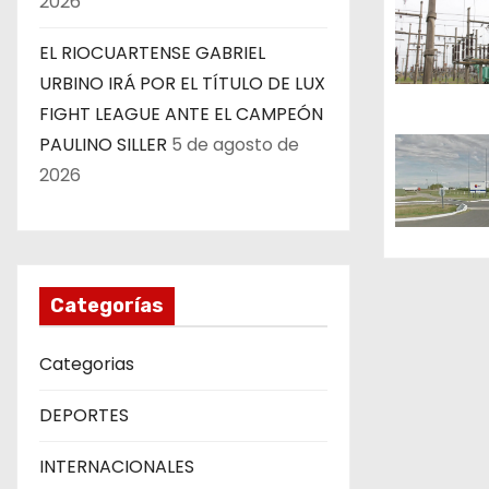
2026
ó
n
EL RIOCUARTENSE GABRIEL
URBINO IRÁ POR EL TÍTULO DE LUX
d
FIGHT LEAGUE ANTE EL CAMPEÓN
e
PAULINO SILLER
5 de agosto de
2026
e
n
t
Categorías
r
Categorias
a
d
DEPORTES
a
INTERNACIONALES