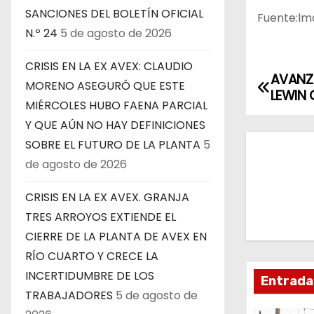
SANCIONES DEL BOLETÍN OFICIAL
Fuente:lmd
N.º 24
5 de agosto de 2026
CRISIS EN LA EX AVEX: CLAUDIO
AVANZA
N
MORENO ASEGURÓ QUE ESTE
LEWIN
MIÉRCOLES HUBO FAENA PARCIAL
a
Y QUE AÚN NO HAY DEFINICIONES
v
SOBRE EL FUTURO DE LA PLANTA
5
de agosto de 2026
e
CRISIS EN LA EX AVEX. GRANJA
g
TRES ARROYOS EXTIENDE EL
a
CIERRE DE LA PLANTA DE AVEX EN
RÍO CUARTO Y CRECE LA
c
INCERTIDUMBRE DE LOS
Entrada
i
TRABAJADORES
5 de agosto de