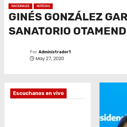
o
NACIONALES
NOTICIAS
GINÉS GONZÁLEZ GAR
SANATORIO OTAMEND
Por
Administrador1
May 27, 2020
Escuchanos en vivo