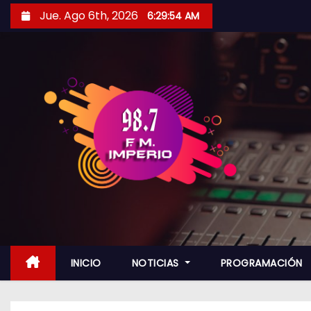
S
Jue. Ago 6th, 2026
6:29:56 AM
a
l
t
a
r
a
l
c
o
n
t
e
n
INICIO
NOTICIAS
PROGRAMACIÓN
i
d