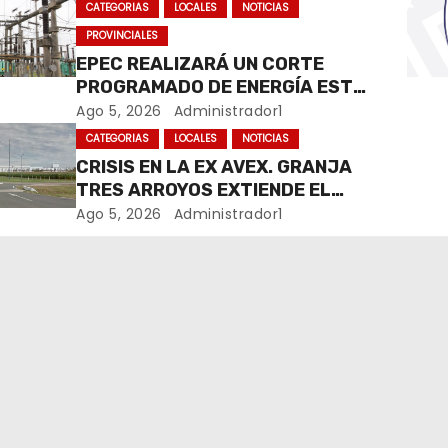
CATEGORIAS
LOCALES
NOTICIAS
PROVINCIALES
EPEC REALIZARÁ UN CORTE
PROGRAMADO DE ENERGÍA ESTE
JUEVES EN RÍO CUARTO
Ago 5, 2026
Administrador1
CATEGORIAS
LOCALES
NOTICIAS
CRISIS EN LA EX AVEX. GRANJA
TRES ARROYOS EXTIENDE EL
CIERRE DE LA PLANTA DE AVEX
Ago 5, 2026
Administrador1
EN RÍO CUARTO Y CRECE LA
INCERTIDUMBRE DE LOS
TRABAJADORES