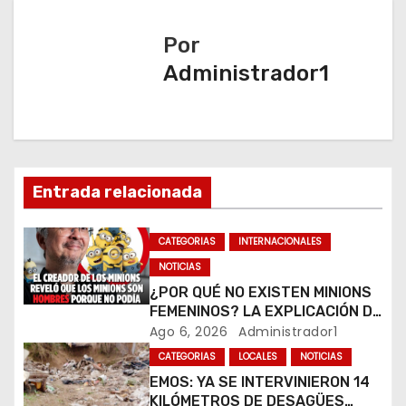
g
a
Por
Administrador1
c
i
ó
n
Entrada relacionada
d
CATEGORIAS
INTERNACIONALES
e
NOTICIAS
¿POR QUÉ NO EXISTEN MINIONS
e
FEMENINOS? LA EXPLICACIÓN DE
SU CREADOR QUE VOLVIÓ A
Ago 6, 2026
Administrador1
n
VIRALIZARSE
CATEGORIAS
LOCALES
NOTICIAS
t
EMOS: YA SE INTERVINIERON 14
KILÓMETROS DE DESAGÜES