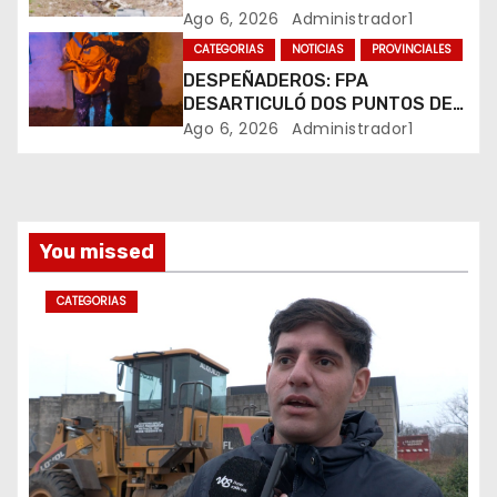
r
PLUVIALES
Ago 6, 2026
Administrador1
CATEGORIAS
NOTICIAS
PROVINCIALES
a
DESPEÑADEROS: FPA
DESARTICULÓ DOS PUNTOS DE
d
VENTA DE DROGAS. TRES
Ago 6, 2026
Administrador1
DETENIDOS
a
s
You missed
CATEGORIAS