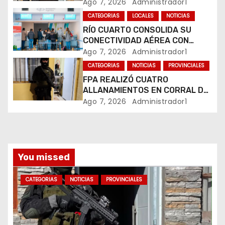
e
COMERCIALIZABA COCAÍNA Y
Ago 7, 2026
Administrador1
MARIHUANA EN UNA PLAZA
CATEGORIAS
LOCALES
NOTICIAS
n
RÍO CUARTO CONSOLIDA SU
CONECTIVIDAD AÉREA CON
t
CUATRO VUELOS SEMANALES A
Ago 7, 2026
Administrador1
BUENOS AIRES
r
CATEGORIAS
NOTICIAS
PROVINCIALES
FPA REALIZÓ CUATRO
a
ALLANAMIENTOS EN CORRAL DE
BUSTOS-IFFLINGER
Ago 7, 2026
Administrador1
d
a
s
You missed
CATEGORIAS
NOTICIAS
PROVINCIALES