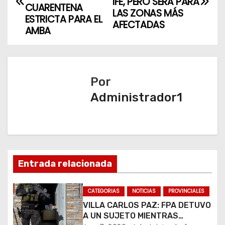
IFE, PERO SERÁ PARA
CUARENTENA
LAS ZONAS MÁS
v
ESTRICTA PARA EL
AFECTADAS
AMBA
e
g
a
Por
Administrador1
c
i
ó
n
Entrada relacionada
d
CATEGORIAS
NOTICIAS
PROVINCIALES
e
VILLA CARLOS PAZ: FPA DETUVO
A UN SUJETO MIENTRAS