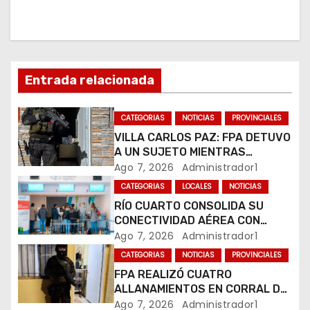
i
ó
n
Entrada relacionada
d
CATEGORIAS
NOTICIAS
PROVINCIALES
e
VILLA CARLOS PAZ: FPA DETUVO
A UN SUJETO MIENTRAS
e
COMERCIALIZABA COCAÍNA Y
Ago 7, 2026
Administrador1
MARIHUANA EN UNA PLAZA
CATEGORIAS
LOCALES
NOTICIAS
n
RÍO CUARTO CONSOLIDA SU
CONECTIVIDAD AÉREA CON
t
CUATRO VUELOS SEMANALES A
Ago 7, 2026
Administrador1
BUENOS AIRES
r
CATEGORIAS
NOTICIAS
PROVINCIALES
FPA REALIZÓ CUATRO
a
ALLANAMIENTOS EN CORRAL DE
BUSTOS-IFFLINGER
Ago 7, 2026
Administrador1