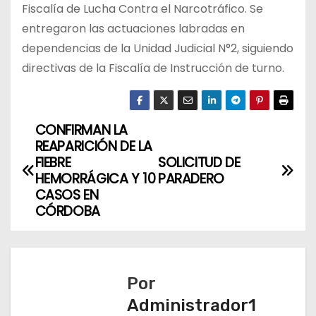
Fiscalía de Lucha Contra el Narcotráfico. Se
entregaron las actuaciones labradas en
dependencias de la Unidad Judicial N°2, siguiendo
directivas de la Fiscalía de Instrucción de turno.
CONFIRMAN LA
N
REAPARICIÓN DE LA
a
FIEBRE
SOLICITUD DE
HEMORRÁGICA Y 10
PARADERO
v
CASOS EN
CÓRDOBA
e
g
a
Por
Administrador1
c