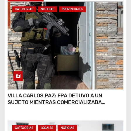
s
CATEGORIAS
NOTICIAS
PROVINCIALES
VILLA CARLOS PAZ: FPA DETUVO A UN
SUJETO MIENTRAS COMERCIALIZABA
COCAÍNA Y MARIHUANA EN UNA PLAZA
CATEGORIAS
LOCALES
NOTICIAS