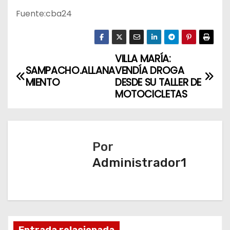
Fuente:cba24
VILLA MARÍA:
N
SAMPACHO.ALLANA
VENDÍA DROGA
a
MIENTO
DESDE SU TALLER DE
MOTOCICLETAS
v
e
Por
g
Administrador1
a
c
i