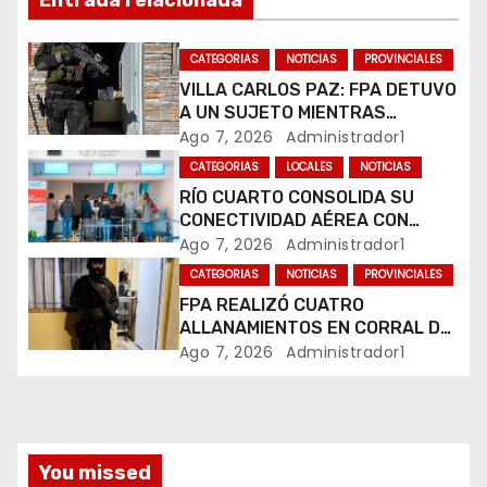
Entrada relacionada
ó
n
CATEGORIAS
NOTICIAS
PROVINCIALES
VILLA CARLOS PAZ: FPA DETUVO
d
A UN SUJETO MIENTRAS
COMERCIALIZABA COCAÍNA Y
Ago 7, 2026
Administrador1
e
MARIHUANA EN UNA PLAZA
CATEGORIAS
LOCALES
NOTICIAS
e
RÍO CUARTO CONSOLIDA SU
CONECTIVIDAD AÉREA CON
n
CUATRO VUELOS SEMANALES A
Ago 7, 2026
Administrador1
BUENOS AIRES
t
CATEGORIAS
NOTICIAS
PROVINCIALES
FPA REALIZÓ CUATRO
r
ALLANAMIENTOS EN CORRAL DE
BUSTOS-IFFLINGER
Ago 7, 2026
Administrador1
a
d
a
You missed