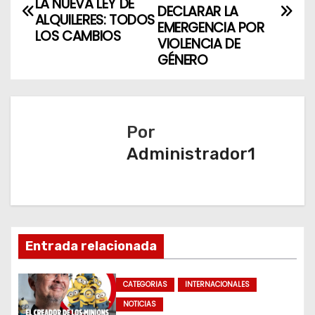
LA NUEVA LEY DE
DECLARAR LA
ALQUILERES: TODOS
v
EMERGENCIA POR
LOS CAMBIOS
VIOLENCIA DE
e
GÉNERO
g
a
Por
c
Administrador1
i
ó
n
Entrada relacionada
d
CATEGORIAS
INTERNACIONALES
e
NOTICIAS