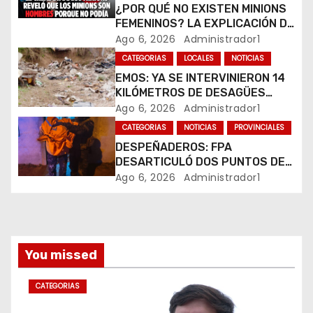
e
¿POR QUÉ NO EXISTEN MINIONS
FEMENINOS? LA EXPLICACIÓN DE
n
SU CREADOR QUE VOLVIÓ A
Ago 6, 2026
Administrador1
VIRALIZARSE
CATEGORIAS
LOCALES
NOTICIAS
t
EMOS: YA SE INTERVINIERON 14
r
KILÓMETROS DE DESAGÜES
PLUVIALES
Ago 6, 2026
Administrador1
a
CATEGORIAS
NOTICIAS
PROVINCIALES
DESPEÑADEROS: FPA
d
DESARTICULÓ DOS PUNTOS DE
VENTA DE DROGAS. TRES
Ago 6, 2026
Administrador1
a
DETENIDOS
s
You missed
CATEGORIAS